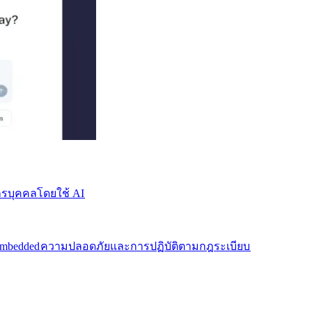
บุคคลโดยใช้ AI​​
mbedded​​
ความปลอดภัยและการปฏิบัติตามกฎระเบียบ​​