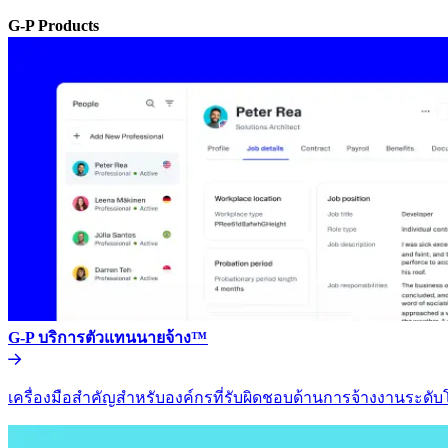
G-P Products​​
G-P บริการตัวแทนนายจ้าง™​​
เครื่องมือสำคัญสำหรับองค์กรที่รับผิดชอบด้านการจ้างงานระดับโล