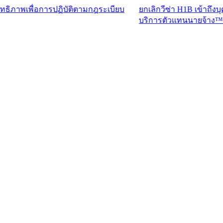
ื่อการปฏิบัติตามกฎระเบียบ
ยกเลิกวีซ่า H1B เข้าถึงบุคลากรที
บริการตัวแทนนายจ้าง™​​