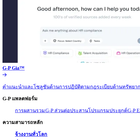
G-P Gia™​​
คำแนะนำและโซลูชันด้านการปฏิบัติตามกฎระเบียบด้านทรัพยากร
G-P แพลตฟอร์ม​​
การผสานรวม​​
G-P ส่วนต่อประสานโปรแกรมประยุกต์​​
G-P E
ความสามารถหลัก​​
จ้างงานทั่วโลก​​