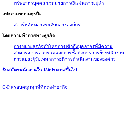
ทรัพยากรบุคคล​​
กฎหมาย​​
การเงิน​​
มัน​​
ภาวะผู้นํา​​
แบ่งตามขนาดธุรกิจ​​
สตาร์ทอัพ​​
ตลาดระดับกลาง​​
องค์กร​​
โดยความท้าทายทางธุรกิจ​​
การขยายธุรกิจทั่วโลก​​
การเข้าถึงบุคลากรที่มีความ
สามารถ​​
การควบรวมและการซื้อกิจการ​​
การย้ายพนักงาน​​
การแปลงผู้รับเหมา​​
การยุติการดำเนินงานขององค์กร​​
รับสมัครพนักงานใน 180ประเทศขึ้นไป​​
G-P ครอบคลุมทุกที่ที่คุณทําธุรกิจ​​