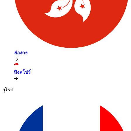
ฮ่องกง​​
สิงคโปร์​​
ยุโรป​​