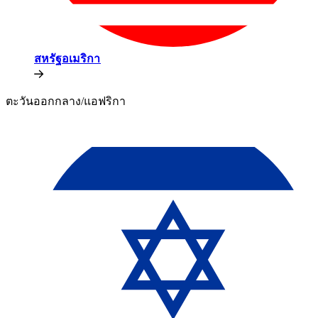
สหรัฐอเมริกา​​
ตะวันออกกลาง/แอฟริกา​​