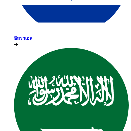
อิสราเอล​​