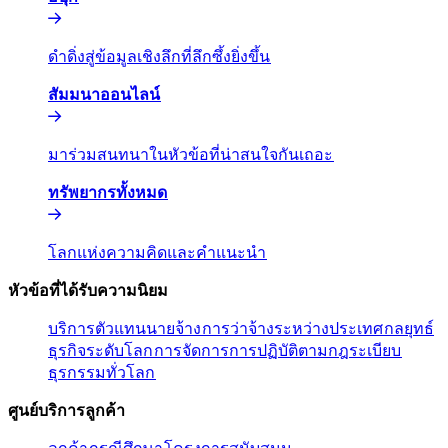
ดำดิ่งสู่ข้อมูลเชิงลึกที่ลึกซึ้งยิ่งขึ้น​​
สัมมนาออนไลน์​​
มาร่วมสนทนาในหัวข้อที่น่าสนใจกันเถอะ​​
ทรัพยากรทั้งหมด​​
โลกแห่งความคิดและคำแนะนำ​​
หัวข้อที่ได้รับความนิยม​​
บริการตัวแทนนายจ้าง​​
การว่าจ้างระหว่างประเทศ​​
กลยุทธ์
ธุรกิจระดับโลก​​
การจัดการการปฏิบัติตามกฎระเบียบ​​
ธุรกรรมทั่วโลก​​
ศูนย์บริการลูกค้า​​