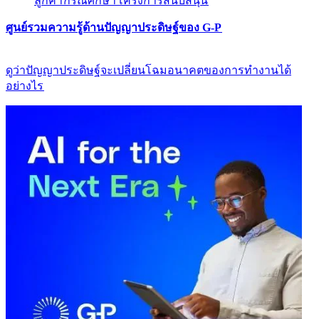
ลูกค้า​​
กรณีศึกษา​​
โครงการสนับสนุน​​
ศูนย์รวมความรู้ด้านปัญญาประดิษฐ์ของ G-P​​
ดูว่าปัญญาประดิษฐ์จะเปลี่ยนโฉมอนาคตของการทำงานได้
อย่างไร​​