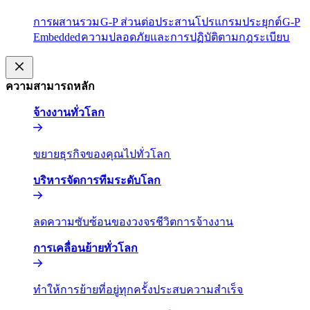
การผสานรวม​​
G-P ส่วนต่อประสานโปรแกรมประยุกต์​​
G-P
Embedded​​
ความปลอดภัยและการปฏิบัติตามกฎระเบียบ​​
ความสามารถหลัก​​
จ้างงานทั่วโลก​​
ขยายธุรกิจของคุณไปทั่วโลก​​
บริหารจัดการทีมระดับโลก​​
ลดความซับซ้อนของวงจรชีวิตการจ้างงาน​​
การเคลื่อนย้ายทั่วโลก​​
ทำให้การย้ายที่อยู่ทุกครั้งประสบความสำเร็จ​​