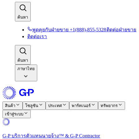
ค้นหา​​
พูดคุยกับฝ่ายขาย +1(888)-855-5328​​
ติดต่อฝ่ายขาย​​
ติดต่อเรา​​
ค้นหา​​
ภาษาไทย
สินค้า​​
โซลูชัน​​
ประเทศ​​
พาร์ทเนอร์​​
ทรัพยากร​​
เข้าสู่ระบบ​​
G-P บริการตัวแทนนายจ้าง™ & G-P Contractor​​