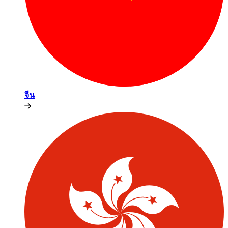
จีน​​