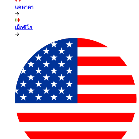
แคนาดา​​
เม็กซิโก​​