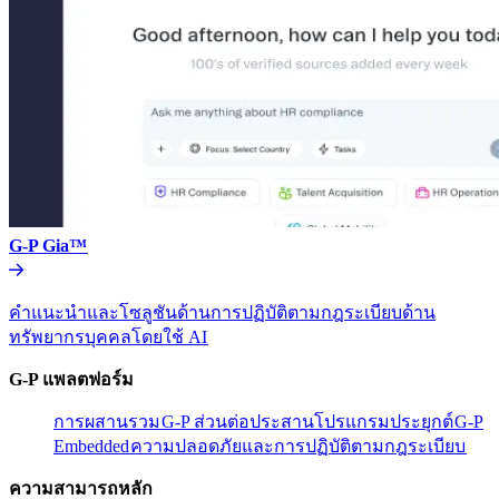
G-P Gia™​​
คำแนะนำและโซลูชันด้านการปฏิบัติตามกฎระเบียบด้าน
ทรัพยากรบุคคลโดยใช้ AI​​
G-P แพลตฟอร์ม​​
การผสานรวม​​
G-P ส่วนต่อประสานโปรแกรมประยุกต์​​
G-P
Embedded​​
ความปลอดภัยและการปฏิบัติตามกฎระเบียบ​​
ความสามารถหลัก​​