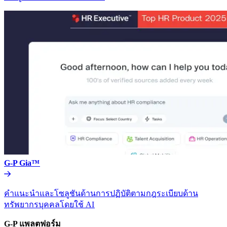
G-P Gia™​​
คำแนะนำและโซลูชันด้านการปฏิบัติตามกฎระเบียบด้าน
ทรัพยากรบุคคลโดยใช้ AI​​
G-P แพลตฟอร์ม​​