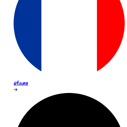
ฝรั่งเศส​​