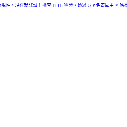
就試試！​​
拋棄 H-1B 簽證。透過 G-P 名義雇主™ 獲得頂尖人才。