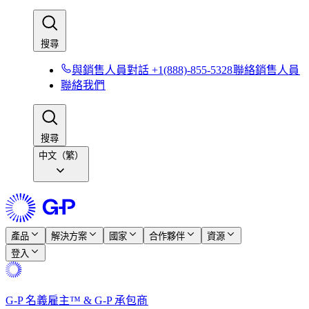
搜尋​​
與銷售人員對話 +1(888)-855-5328​​
聯絡銷售人員​​
聯絡我們​​
搜尋​​
中文（繁）
產品​​
解決方案​​
國家​​
合作夥伴​​
資源​​
登入​​
G-P 名義雇主™ & G-P 承包商​​