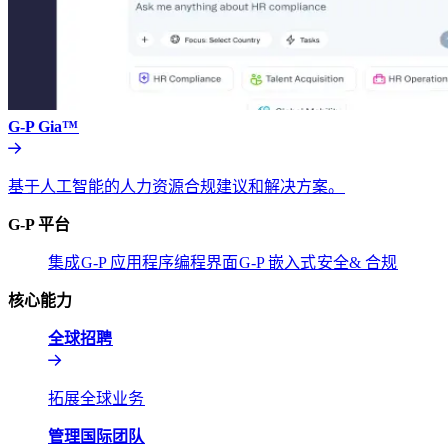
G-P Gia™​​
基于人工智能的人力资源合规建议和解决方案。​​
G-P 平台​​
集成​​
G-P 应用程序编程界面​​
G-P 嵌入式​​
安全& 合规​​
核心能力​​
全球招聘​​
拓展全球业务​​
管理国际团队​​