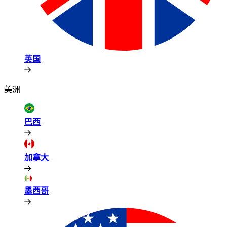
英国​​
美洲​​
巴西​​
加拿大​​
墨西哥​​