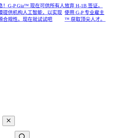
-P Gia™ 现在可供所有人
放弃 H-1B 签证。
供机构人工智能，以实现
使用 G-P 专业雇主
性。现在就试试吧​​
™ 获取顶尖人才。​​