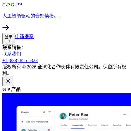
G-P Gia™​​
人工智能驱动的合规情报。​​
申请提案​​
登录​​
联系销售：​​
联系我们​​
+1 (888)-855-5328​​
版权所有 © 2026 全球化合作伙伴有限责任公司。保留所有权
利。​​
G-P 产品​​