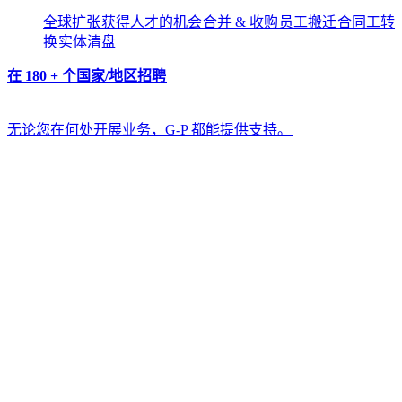
全球扩张​​
获得人才的机会​​
合并 & 收购​​
员工搬迁​​
合同工转
换​​
实体清盘​​
在 180 + 个国家/地区招聘​​
无论您在何处开展业务，G-P 都能提供支持。​​