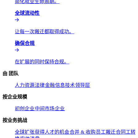
简化就业生命周期。​​
全球流动性​​
让每一次搬迁都取得成功。​​
确保合规​​
在扩展的同时保持合规。​​
由 团队​​
人力资源​​
法律​​
金融​​
信息技术​​
领导层​​
按企业规模​​
初创企业​​
中间市场​​
企业​​
按业务挑战​​
全球扩张​​
获得人才的机会​​
合并 & 收购​​
员工搬迁​​
合同工转