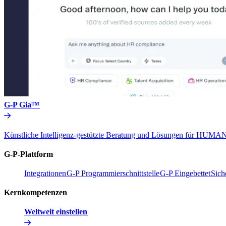
G-P Gia™​​
Künstliche Intelligenz-gestützte Beratung und Lösungen für HU
G-P-Plattform​​
Integrationen​​
G-P Programmierschnittstelle​​
G-P Eingebettet​​
Sich
Kernkompetenzen​​
Weltweit einstellen​​