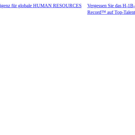
nz für globale HUMAN RESOURCES
Vergessen Sie das H-1B-Visum. Grei
Record™ auf Top-Talente zu.​​