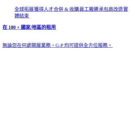
全球拓展​​
獲得人才​​
合併 & 收購​​
員工搬遷​​
承包商改造​​
實
體結束​​
在 180 + 國家/地區的租用​​
無論您在何處開展業務，G-P 均可提供全方位服務。​​