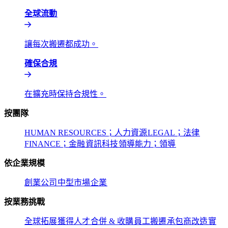
全球流動​​
讓每次搬遷都成功。​​
確保合規​​
在擴充時保持合規性。​​
按團隊​​
HUMAN RESOURCES；人力資源​​
LEGAL；法律​​
FINANCE；金融​​
資訊科技​​
領導能力；領導​​
依企業規模​​
創業公司​​
中型市場​​
企業​​
按業務挑戰​​
全球拓展​​
獲得人才​​
合併 & 收購​​
員工搬遷​​
承包商改造​​
實