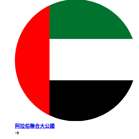
阿拉伯聯合大公國​​