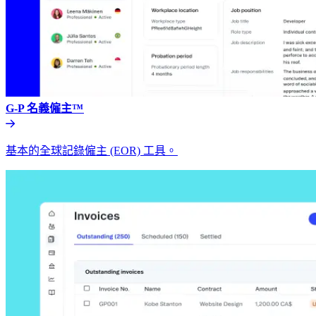
G-P 名義僱主™​​
基本的全球記錄僱主 (EOR) 工具。​​