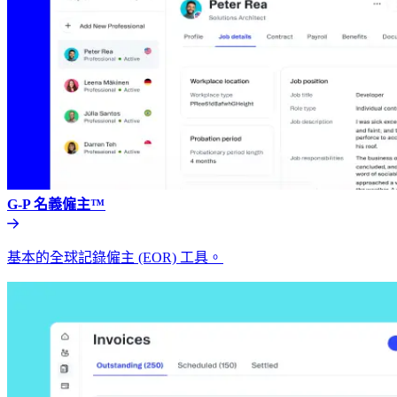
G-P 名義僱主™​​
基本的全球記錄僱主 (EOR) 工具。​​