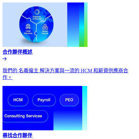
合作夥伴概述​​
我們的 名義僱主 解決方案與一流的 HCM 和薪資供應商合
作。​​
尋找合作夥伴​​