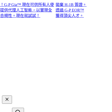
P Gia™ 現在可供所有人使
拋棄 H-1B 簽證。
供代理人工智能，以實現全
透過 G-P EOR™
性。現在就試試！​​
獲得頂尖人才。​​