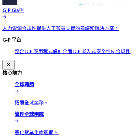
G-P Gia™​​
人力資源合規性提供人工智慧支援的建議和解決方案。​​
G-P 平台​​
整合​​
G-P 應用程式設計介面​​
G-P 嵌入式​​
安全性& 合規性​​
核心能力​​
全球聘請​​
拓展全球業務。​​
管理全球團隊​​
簡化就業生命週期。​​