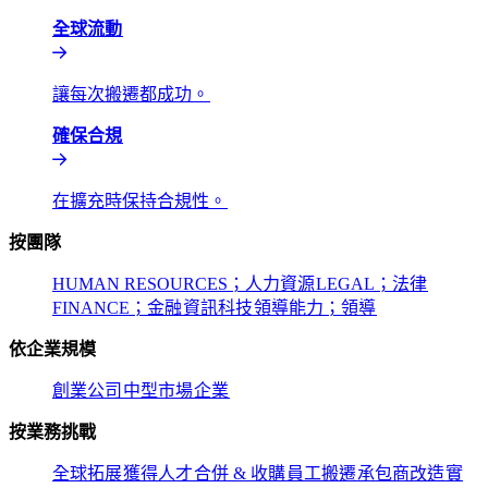
全球流動​​
讓每次搬遷都成功。​​
確保合規​​
在擴充時保持合規性。​​
按團隊​​
HUMAN RESOURCES；人力資源​​
LEGAL；法律​​
FINANCE；金融​​
資訊科技​​
領導能力；領導​​
依企業規模​​
創業公司​​
中型市場​​
企業​​
按業務挑戰​​
全球拓展​​
獲得人才​​
合併 & 收購​​
員工搬遷​​
承包商改造​​
實