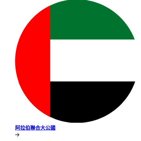
阿拉伯聯合大公國​​