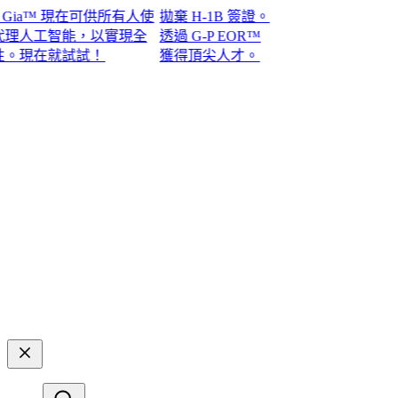
a™ 現在可供所有人使
拋棄 H-1B 簽證。
人工智能，以實現全
透過 G-P EOR™
在就試試！​​
獲得頂尖人才。​​