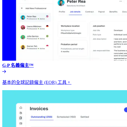
G-P 名義僱主™​​
基本的全球記錄僱主 (EOR) 工具。​​