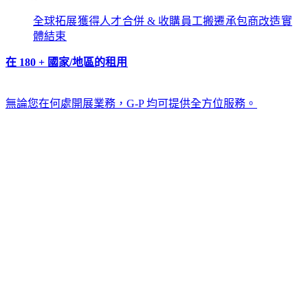
全球拓展​​
獲得人才​​
合併 & 收購​​
員工搬遷​​
承包商改造​​
實
體結束​​
在 180 + 國家/地區的租用​​
無論您在何處開展業務，G-P 均可提供全方位服務。​​