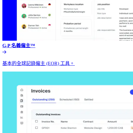
G-P 名義僱主™​​
基本的全球記錄僱主 (EOR) 工具。​​