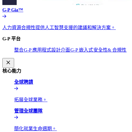
G-P Gia™​​
人力資源合規性提供人工智慧支援的建議和解決方案。​​
G-P 平台​​
整合​​
G-P 應用程式設計介面​​
G-P 嵌入式​​
安全性& 合規性​​
核心能力​​
全球聘請​​
拓展全球業務。​​
管理全球團隊​​
簡化就業生命週期。​​