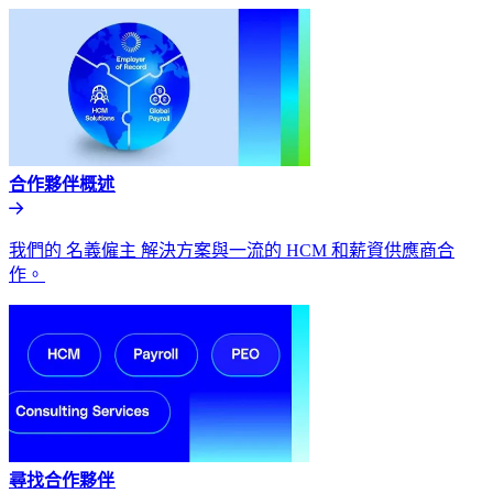
合作夥伴概述​​
我們的 名義僱主 解決方案與一流的 HCM 和薪資供應商合
作。​​
尋找合作夥伴​​