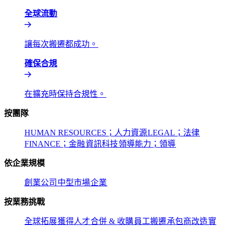
全球流動​​
讓每次搬遷都成功。​​
確保合規​​
在擴充時保持合規性。​​
按團隊​​
HUMAN RESOURCES；人力資源​​
LEGAL；法律​​
FINANCE；金融​​
資訊科技​​
領導能力；領導​​
依企業規模​​
創業公司​​
中型市場​​
企業​​
按業務挑戰​​
全球拓展​​
獲得人才​​
合併 & 收購​​
員工搬遷​​
承包商改造​​
實