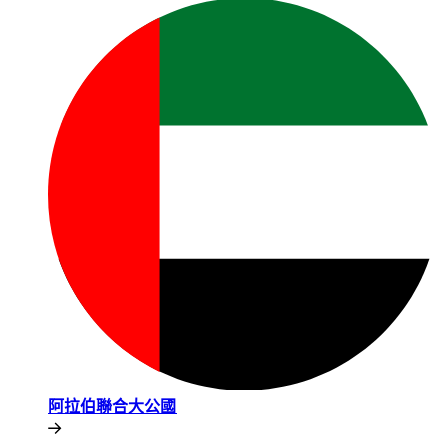
阿拉伯聯合大公國​​