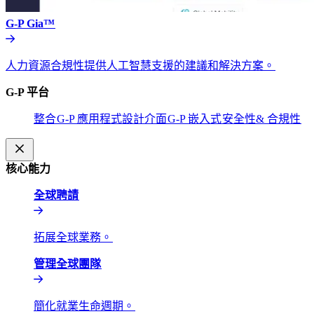
G-P Gia™​​
人力資源合規性提供人工智慧支援的建議和解決方案。​​
G-P 平台​​
整合​​
G-P 應用程式設計介面​​
G-P 嵌入式​​
安全性& 合規性​​
核心能力​​
全球聘請​​
拓展全球業務。​​
管理全球團隊​​
簡化就業生命週期。​​