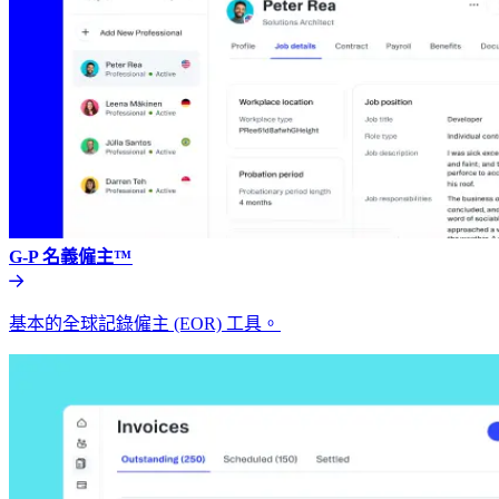
G-P 名義僱主™​​
基本的全球記錄僱主 (EOR) 工具。​​