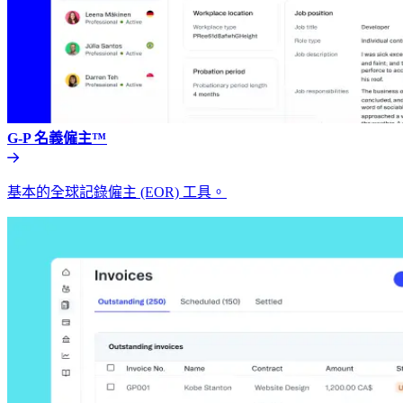
G-P 名義僱主™​​
基本的全球記錄僱主 (EOR) 工具。​​