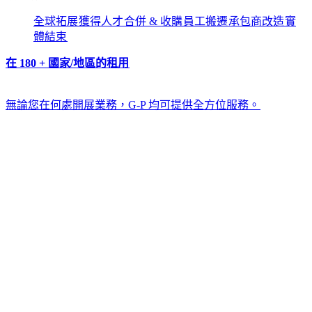
全球拓展​​
獲得人才​​
合併 & 收購​​
員工搬遷​​
承包商改造​​
實
體結束​​
在 180 + 國家/地區的租用​​
無論您在何處開展業務，G-P 均可提供全方位服務。​​