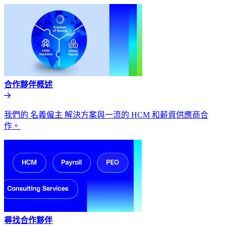
合作夥伴概述​​
我們的 名義僱主 解決方案與一流的 HCM 和薪資供應商合
作。​​
尋找合作夥伴​​