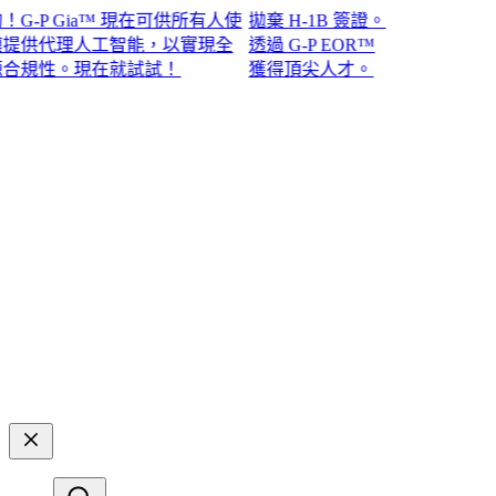
P Gia™ 現在可供所有人使
拋棄 H-1B 簽證。
供代理人工智能，以實現全
透過 G-P EOR™
性。現在就試試！​​
獲得頂尖人才。​​