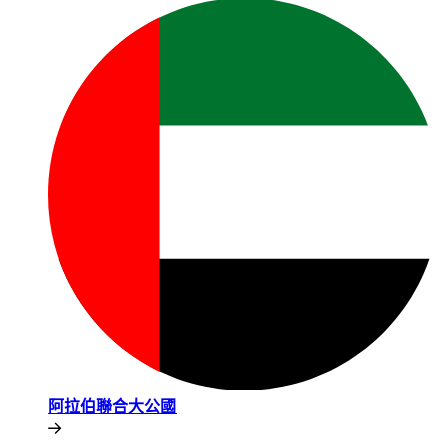
阿拉伯聯合大公國​​