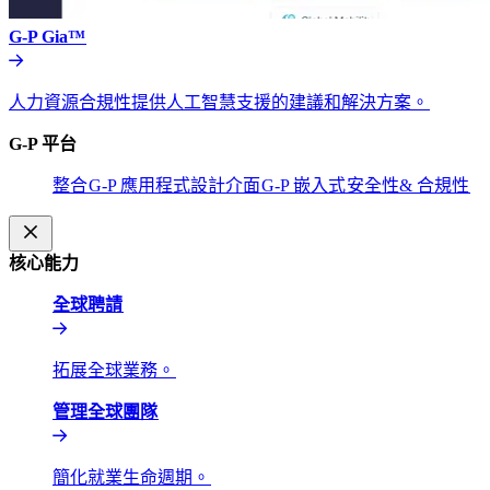
G-P Gia™​​
人力資源合規性提供人工智慧支援的建議和解決方案。​​
G-P 平台​​
整合​​
G-P 應用程式設計介面​​
G-P 嵌入式​​
安全性& 合規性​​
核心能力​​
全球聘請​​
拓展全球業務。​​
管理全球團隊​​
簡化就業生命週期。​​