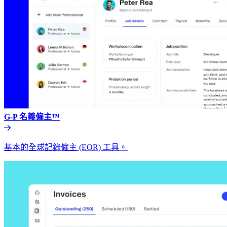
G-P 名義僱主™​​
基本的全球記錄僱主 (EOR) 工具。​​