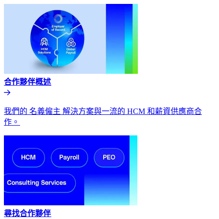
合作夥伴概述​​
我們的 名義僱主 解決方案與一流的 HCM 和薪資供應商合
作。​​
尋找合作夥伴​​