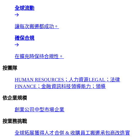
全球流動​​
讓每次搬遷都成功。​​
確保合規​​
在擴充時保持合規性。​​
按團隊​​
HUMAN RESOURCES；人力資源​​
LEGAL；法律​​
FINANCE；金融​​
資訊科技​​
領導能力；領導​​
依企業規模​​
創業公司​​
中型市場​​
企業​​
按業務挑戰​​
全球拓展​​
獲得人才​​
合併 & 收購​​
員工搬遷​​
承包商改造​​
實