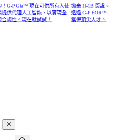
P Gia™ 現在可供所有人使
拋棄 H-1B 簽證。
供代理人工智能，以實現全
透過 G-P EOR™
性。現在就試試！​​
獲得頂尖人才。​​