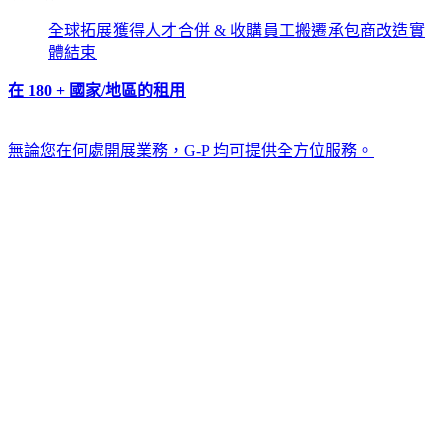
全球拓展​​
獲得人才​​
合併 & 收購​​
員工搬遷​​
承包商改造​​
實
體結束​​
在 180 + 國家/地區的租用​​
無論您在何處開展業務，G-P 均可提供全方位服務。​​