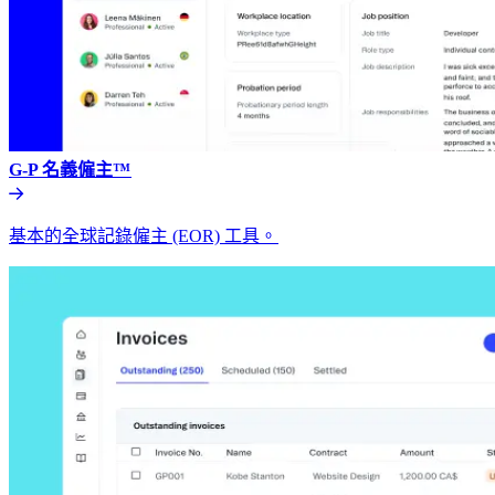
G-P 名義僱主™​​
基本的全球記錄僱主 (EOR) 工具。​​