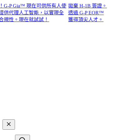
P Gia™ 現在可供所有人使
拋棄 H-1B 簽證。
代理人工智能，以實現全
透過 G-P EOR™
性。現在就試試！​​
獲得頂尖人才。​​