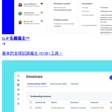
G-P 名義僱主™​​
基本的全球記錄僱主 (EOR) 工具。​​