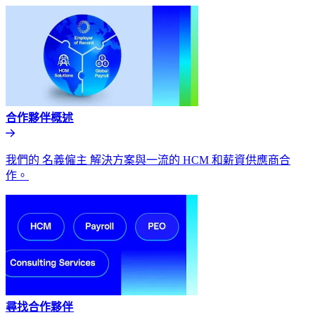
合作夥伴概述​​
我們的 名義僱主 解決方案與一流的 HCM 和薪資供應商合
作。​​
尋找合作夥伴​​