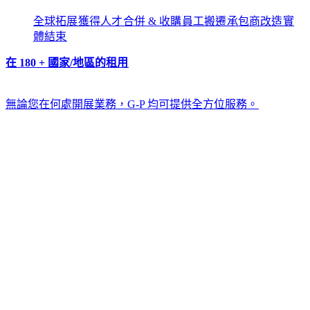
全球拓展​​
獲得人才​​
合併 & 收購​​
員工搬遷​​
承包商改造​​
實
體結束​​
在 180 + 國家/地區的租用​​
無論您在何處開展業務，G-P 均可提供全方位服務。​​