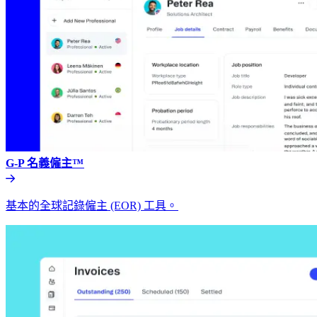
G-P 名義僱主™​​
基本的全球記錄僱主 (EOR) 工具。​​