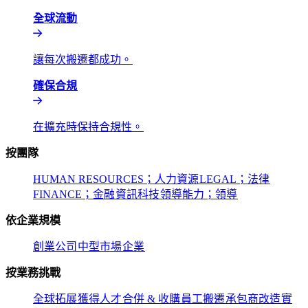
全球流動​​
讓每次搬遷都成功。​​
確保合規​​
在擴充時保持合規性。​​
按團隊​​
HUMAN RESOURCES；人力資源​​
LEGAL；法律​​
FINANCE；金融​​
資訊科技​​
領導能力；領導​​
依企業規模​​
創業公司​​
中型市場​​
企業​​
按業務挑戰​​
全球拓展​​
獲得人才​​
合併 & 收購​​
員工搬遷​​
承包商改造​​
實