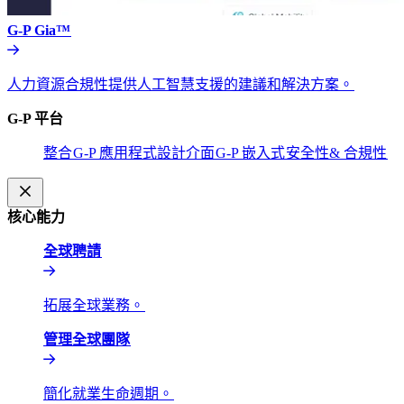
G-P Gia™​​
人力資源合規性提供人工智慧支援的建議和解決方案。​​
G-P 平台​​
整合​​
G-P 應用程式設計介面​​
G-P 嵌入式​​
安全性& 合規性​​
核心能力​​
全球聘請​​
拓展全球業務。​​
管理全球團隊​​
簡化就業生命週期。​​