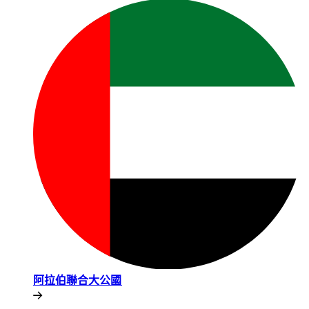
阿拉伯聯合大公國​​