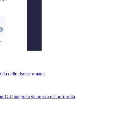
ità delle risorse umane.​​
i​​
G-P integrato​​
Sicurezza e Conformità​​