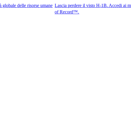
delle risorse umane
Lascia perdere il visto H-1B. Accedi ai migliori tal
of Record™.​​