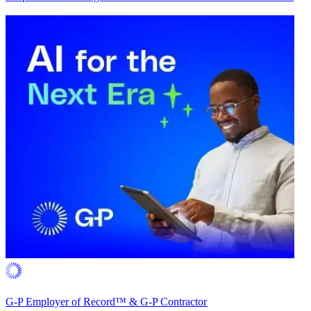
G-P Employer of Record™ & G-P Contractor​​