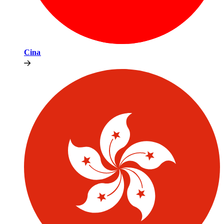
Cina​​