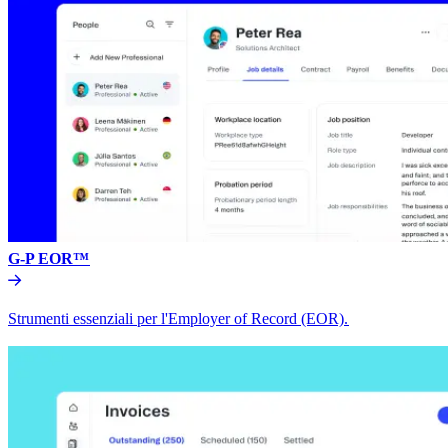
G-P EOR™​​
Strumenti essenziali per l'Employer of Record (EOR).​​