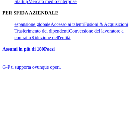
Startup​​
Mercato medio​​
Enterprise​​
PER SFIDA AZIENDALE​​
espansione globale​​
Accesso ai talenti​​
Fusioni & Acquisizioni​​
Trasferimento dei dipendenti​​
Conversione del lavoratore a
contratto​​
Riduzione dell'entità​​
Assumi in più di 180Paesi​​
G-P ti supporta ovunque operi.​​