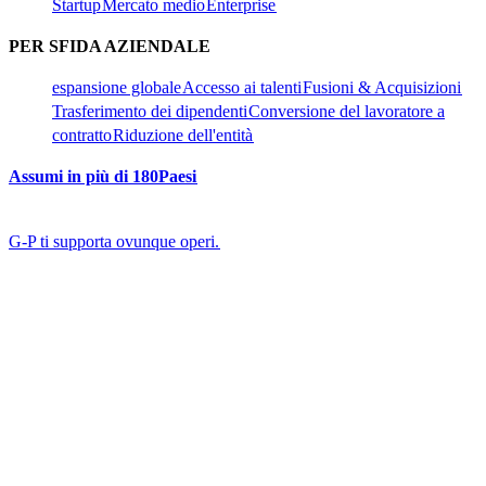
Startup​​
Mercato medio​​
Enterprise​​
PER SFIDA AZIENDALE​​
espansione globale​​
Accesso ai talenti​​
Fusioni & Acquisizioni​​
Trasferimento dei dipendenti​​
Conversione del lavoratore a
contratto​​
Riduzione dell'entità​​
Assumi in più di 180Paesi​​
G-P ti supporta ovunque operi.​​