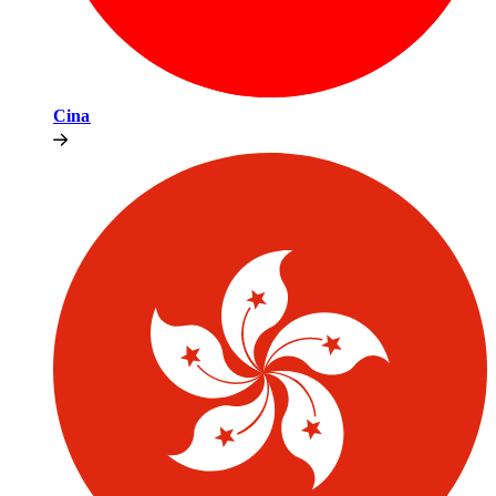
Cina​​