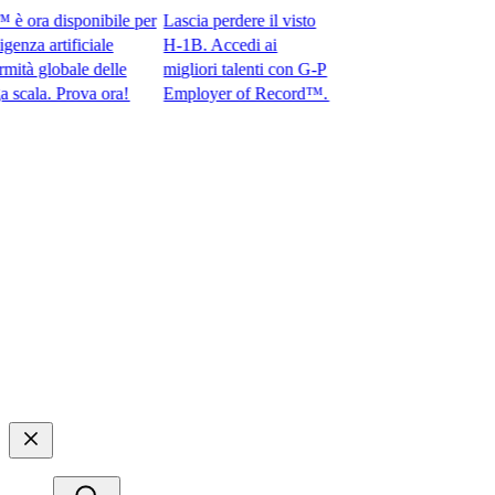
ra disponibile per
Lascia perdere il visto
za artificiale
H-1B. Accedi ai
 globale delle
migliori talenti con G-P
a. Prova ora!​​
Employer of Record™.​​