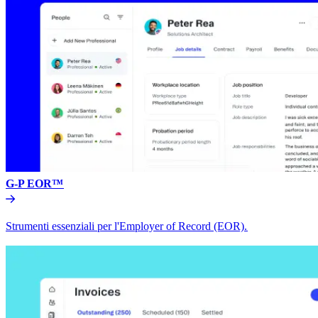
G-P EOR™​​
Strumenti essenziali per l'Employer of Record (EOR).​​