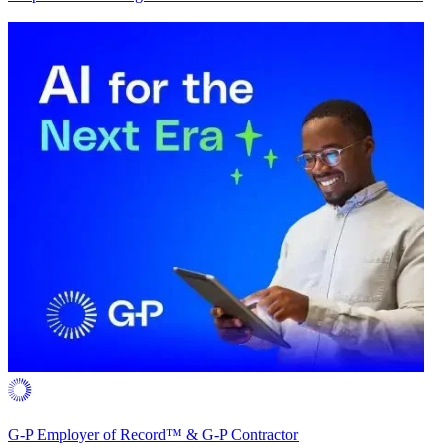
G-P Employer of Record™ & G-P Contractor​​