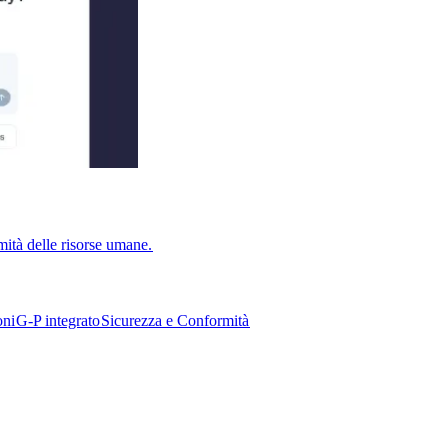
ità delle risorse umane.​​
i​​
G-P integrato​​
Sicurezza e Conformità​​