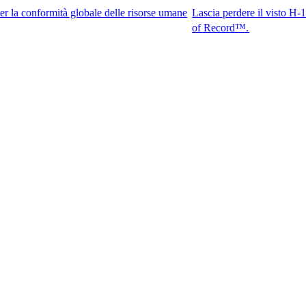
rmità globale delle risorse umane
Lascia perdere il visto H-1B. Accedi a
of Record™.​​