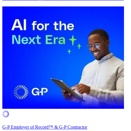
G-P Employer of Record™ & G-P Contractor​​