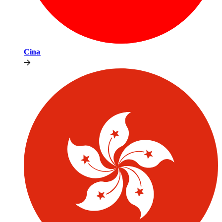
Cina​​