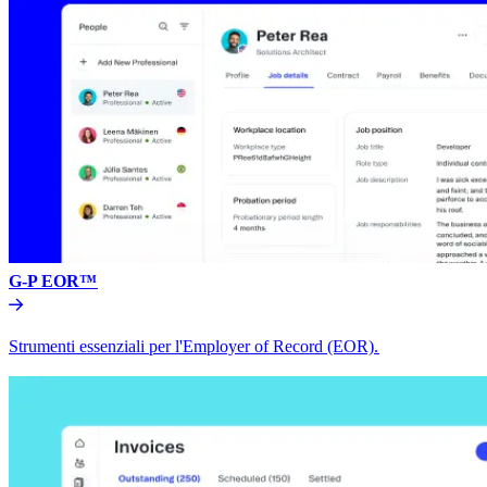
G-P EOR™​​
Strumenti essenziali per l'Employer of Record (EOR).​​