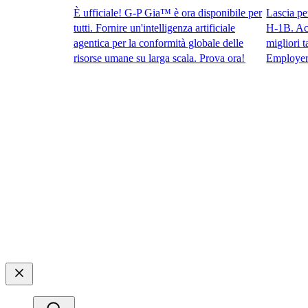
È ufficiale! G-P Gia™ è ora disponibile per
Lascia perdere 
tutti. Fornire un'intelligenza artificiale
H-1B. Accedi 
agentica per la conformità globale delle
migliori talen
risorse umane su larga scala. Prova ora!​​
Employer of R