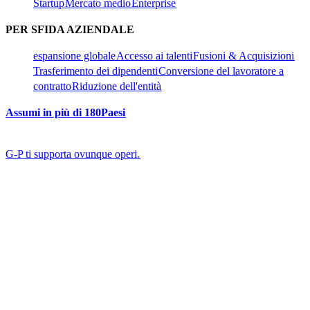
Startup​​
Mercato medio​​
Enterprise​​
PER SFIDA AZIENDALE​​
espansione globale​​
Accesso ai talenti​​
Fusioni & Acquisizioni​​
Trasferimento dei dipendenti​​
Conversione del lavoratore a
contratto​​
Riduzione dell'entità​​
Assumi in più di 180Paesi​​
G-P ti supporta ovunque operi.​​