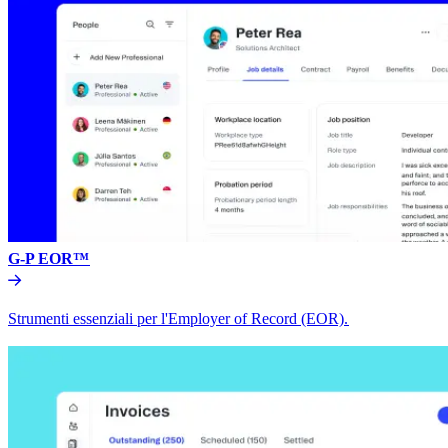
G-P EOR™​​
Strumenti essenziali per l'Employer of Record (EOR).​​