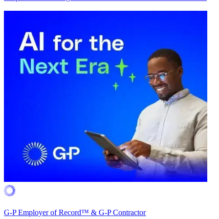
G-P Employer of Record™ & G-P Contractor​​