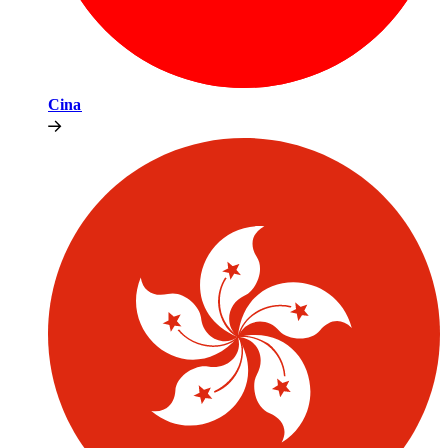
Cina​​