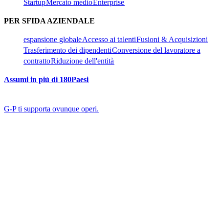
Startup​​
Mercato medio​​
Enterprise​​
PER SFIDA AZIENDALE​​
espansione globale​​
Accesso ai talenti​​
Fusioni & Acquisizioni​​
Trasferimento dei dipendenti​​
Conversione del lavoratore a
contratto​​
Riduzione dell'entità​​
Assumi in più di 180Paesi​​
G-P ti supporta ovunque operi.​​