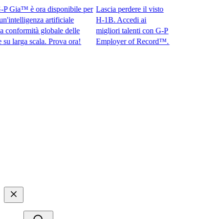
Gia™ è ora disponibile per
Lascia perdere il visto
telligenza artificiale
H-1B. Accedi ai
nformità globale delle
migliori talenti con G-P
arga scala. Prova ora!​​
Employer of Record™.​​