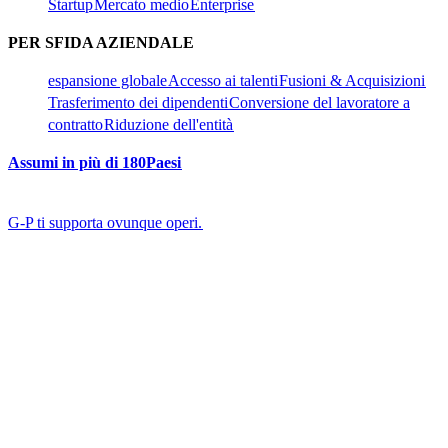
Startup​​
Mercato medio​​
Enterprise​​
PER SFIDA AZIENDALE​​
espansione globale​​
Accesso ai talenti​​
Fusioni & Acquisizioni​​
Trasferimento dei dipendenti​​
Conversione del lavoratore a
contratto​​
Riduzione dell'entità​​
Assumi in più di 180Paesi​​
G-P ti supporta ovunque operi.​​