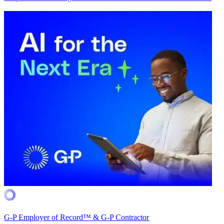
G-P Employer of Record™ & G-P Contractor​​