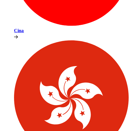
Cina​​