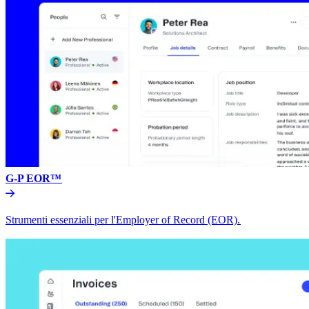
G-P EOR™​​
Strumenti essenziali per l'Employer of Record (EOR).​​