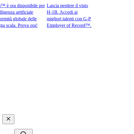
ora disponibile per
Lascia perdere il visto
nza artificiale
H-1B. Accedi ai
tà globale delle
migliori talenti con G-P
ala. Prova ora!​​
Employer of Record™.​​