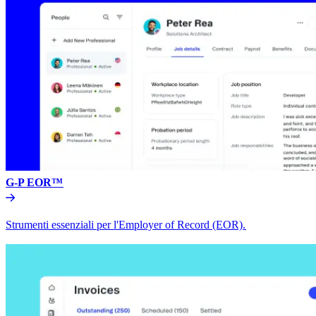
G-P EOR™​​
Strumenti essenziali per l'Employer of Record (EOR).​​