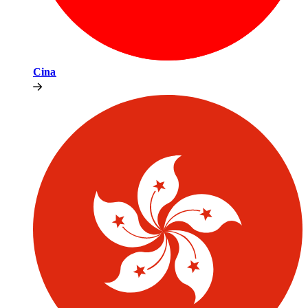
Cina​​