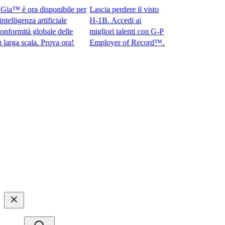
™ è ora disponibile per
Lascia perdere il visto
ligenza artificiale
H-1B. Accedi ai
rmità globale delle
migliori talenti con G-P
 scala. Prova ora!​​
Employer of Record™.​​