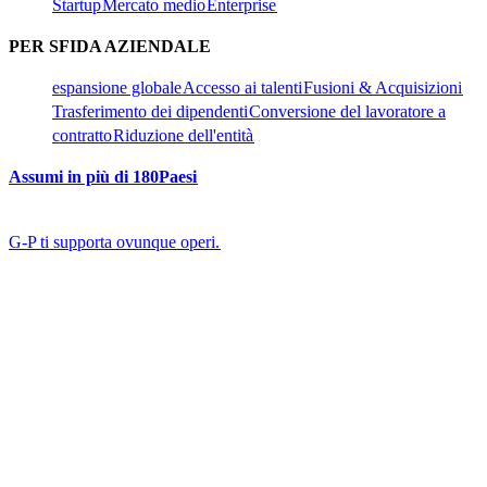
Startup​​
Mercato medio​​
Enterprise​​
PER SFIDA AZIENDALE​​
espansione globale​​
Accesso ai talenti​​
Fusioni & Acquisizioni​​
Trasferimento dei dipendenti​​
Conversione del lavoratore a
contratto​​
Riduzione dell'entità​​
Assumi in più di 180Paesi​​
G-P ti supporta ovunque operi.​​