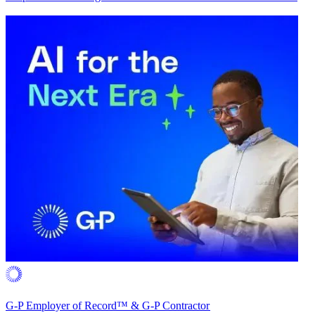
G-P Employer of Record™ & G-P Contractor​​