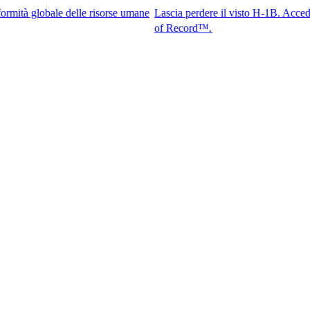
ale delle risorse umane
Lascia perdere il visto H-1B. Accedi ai miglior
of Record™.​​