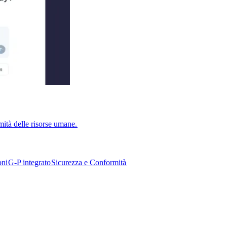
ità delle risorse umane.​​
i​​
G-P integrato​​
Sicurezza e Conformità​​