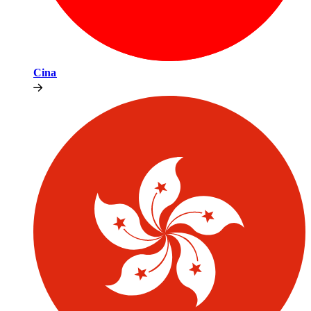
Cina​​