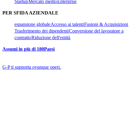
Startup​​
Mercato medio​​
Enterprise​​
PER SFIDA AZIENDALE​​
espansione globale​​
Accesso ai talenti​​
Fusioni & Acquisizioni​​
Trasferimento dei dipendenti​​
Conversione del lavoratore a
contratto​​
Riduzione dell'entità​​
Assumi in più di 180Paesi​​
G-P ti supporta ovunque operi.​​