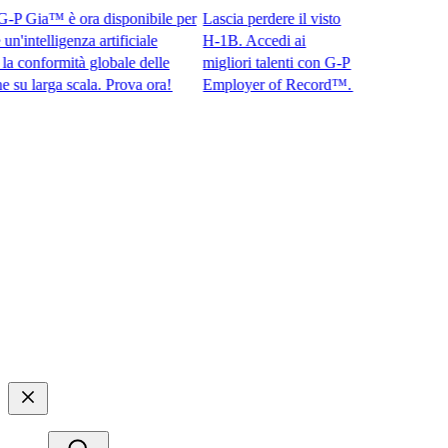
 Gia™ è ora disponibile per
Lascia perdere il visto
intelligenza artificiale
H-1B. Accedi ai
onformità globale delle
migliori talenti con G-P
larga scala. Prova ora!​​
Employer of Record™.​​