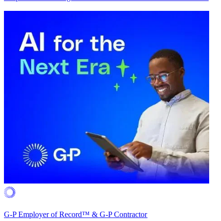
G-P Employer of Record™ & G-P Contractor​​