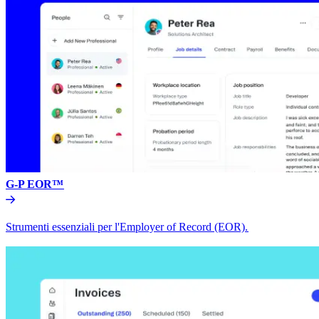
G-P EOR™​​
Strumenti essenziali per l'Employer of Record (EOR).​​