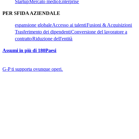
Startup​​
Mercato medio​​
Enterprise​​
PER SFIDA AZIENDALE​​
espansione globale​​
Accesso ai talenti​​
Fusioni & Acquisizioni​​
Trasferimento dei dipendenti​​
Conversione del lavoratore a
contratto​​
Riduzione dell'entità​​
Assumi in più di 180Paesi​​
G-P ti supporta ovunque operi.​​