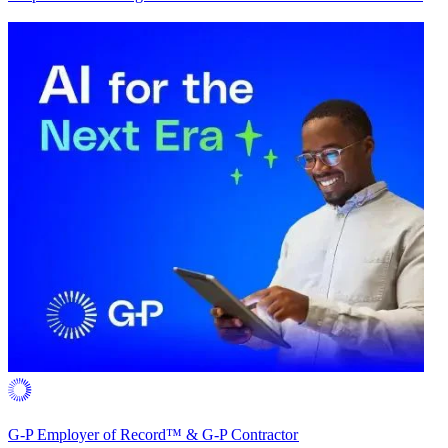
G-P Employer of Record™ & G-P Contractor​​