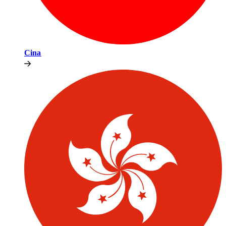
Cina​​