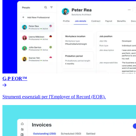
G-P EOR™​​
Strumenti essenziali per l'Employer of Record (EOR).​​