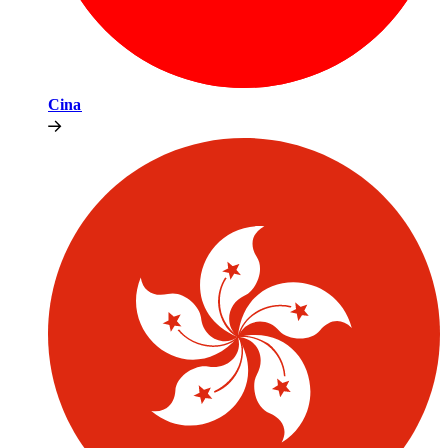
Cina​​