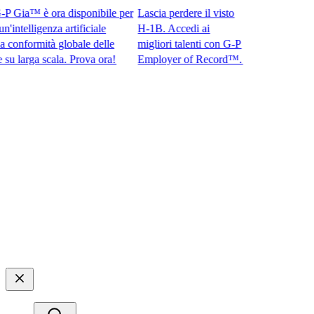
Gia™ è ora disponibile per
Lascia perdere il visto
telligenza artificiale
H-1B. Accedi ai
nformità globale delle
migliori talenti con G-P
rga scala. Prova ora!​​
Employer of Record™.​​