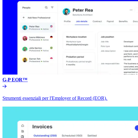
G-P EOR™​​
Strumenti essenziali per l'Employer of Record (EOR).​​