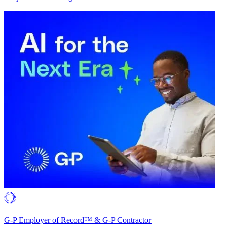
G-P Employer of Record™ & G-P Contractor​​