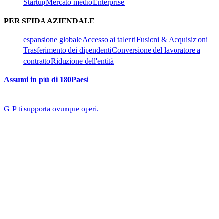
Startup​​
Mercato medio​​
Enterprise​​
PER SFIDA AZIENDALE​​
espansione globale​​
Accesso ai talenti​​
Fusioni & Acquisizioni​​
Trasferimento dei dipendenti​​
Conversione del lavoratore a
contratto​​
Riduzione dell'entità​​
Assumi in più di 180Paesi​​
G-P ti supporta ovunque operi.​​