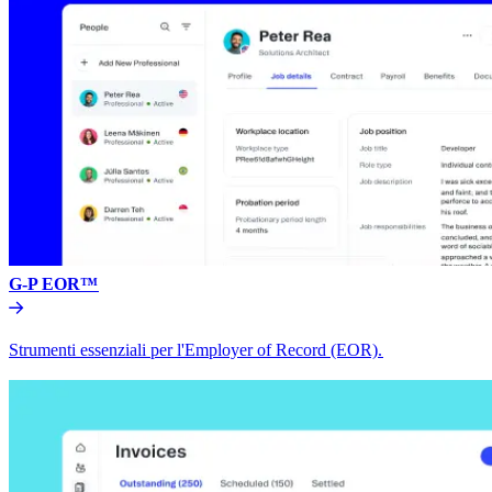
G-P EOR™​​
Strumenti essenziali per l'Employer of Record (EOR).​​