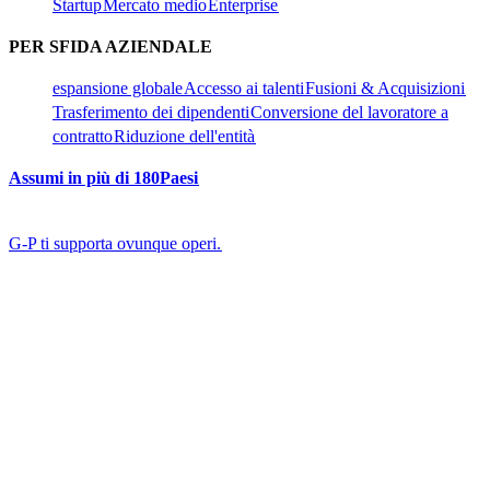
Startup​​
Mercato medio​​
Enterprise​​
PER SFIDA AZIENDALE​​
espansione globale​​
Accesso ai talenti​​
Fusioni & Acquisizioni​​
Trasferimento dei dipendenti​​
Conversione del lavoratore a
contratto​​
Riduzione dell'entità​​
Assumi in più di 180Paesi​​
G-P ti supporta ovunque operi.​​