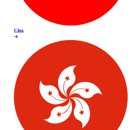
Cina​​