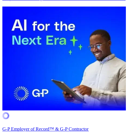
G-P Employer of Record™ & G-P Contractor​​