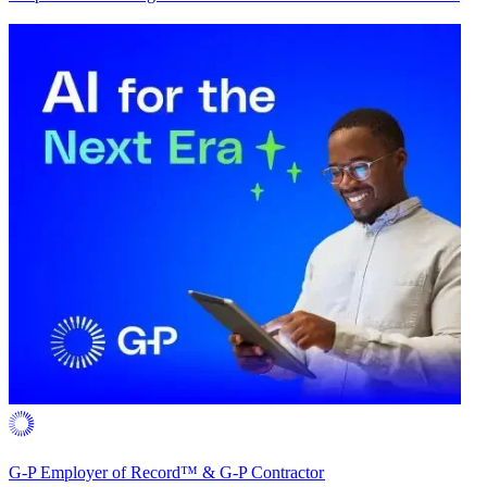
G-P Employer of Record™ & G-P Contractor​​