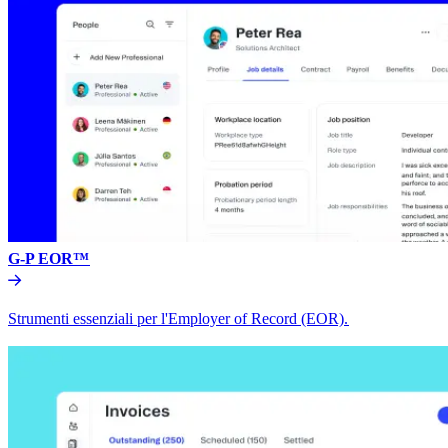
G-P EOR™​​
Strumenti essenziali per l'Employer of Record (EOR).​​