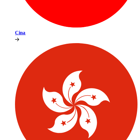
Cina​​