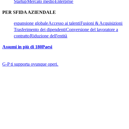
Startup​​
Mercato medio​​
Enterprise​​
PER SFIDA AZIENDALE​​
espansione globale​​
Accesso ai talenti​​
Fusioni & Acquisizioni​​
Trasferimento dei dipendenti​​
Conversione del lavoratore a
contratto​​
Riduzione dell'entità​​
Assumi in più di 180Paesi​​
G-P ti supporta ovunque operi.​​