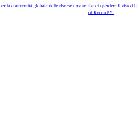
ormità globale delle risorse umane
Lascia perdere il visto H-1B. Accedi 
of Record™.​​