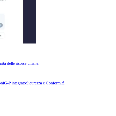
ità delle risorse umane.​​
i​​
G-P integrato​​
Sicurezza e Conformità​​