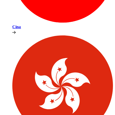
Cina​​