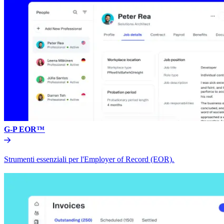
G-P EOR™​​
Strumenti essenziali per l'Employer of Record (EOR).​​