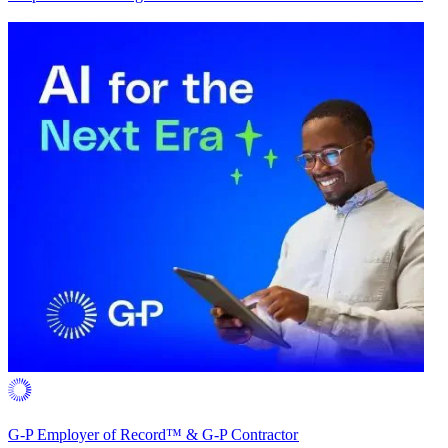
G-P Employer of Record™ & G-P Contractor​​