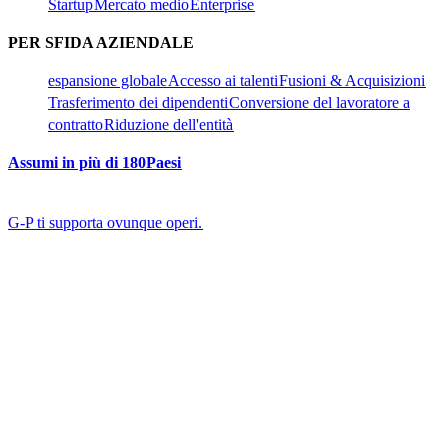
Startup​​
Mercato medio​​
Enterprise​​
PER SFIDA AZIENDALE​​
espansione globale​​
Accesso ai talenti​​
Fusioni & Acquisizioni​​
Trasferimento dei dipendenti​​
Conversione del lavoratore a
contratto​​
Riduzione dell'entità​​
Assumi in più di 180Paesi​​
G-P ti supporta ovunque operi.​​