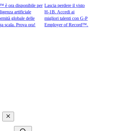
ra disponibile per
Lascia perdere il visto
za artificiale
H-1B. Accedi ai
à globale delle
migliori talenti con G-P
la. Prova ora!​​
Employer of Record™.​​