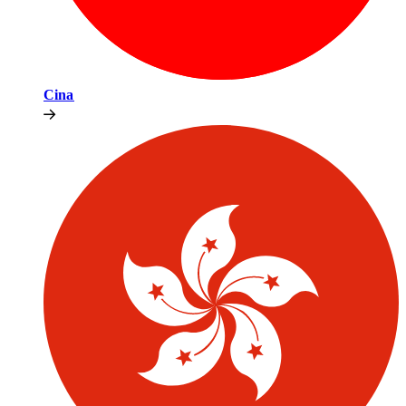
Cina​​