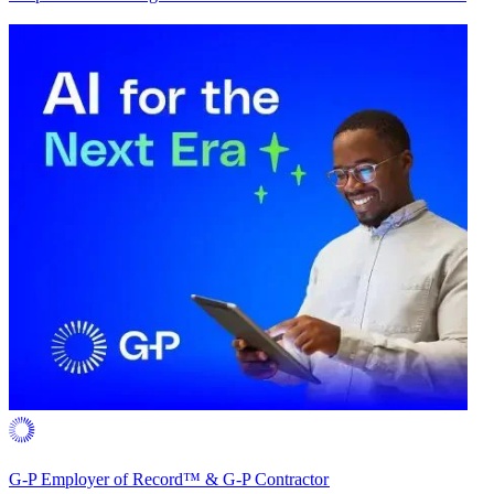
G-P Employer of Record™ & G-P Contractor​​