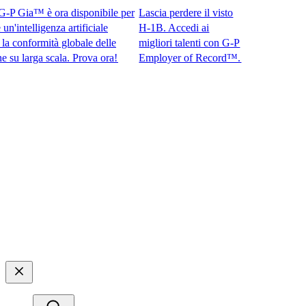
 Gia™ è ora disponibile per
Lascia perdere il visto
ntelligenza artificiale
H-1B. Accedi ai
onformità globale delle
migliori talenti con G-P
larga scala. Prova ora!​​
Employer of Record™.​​