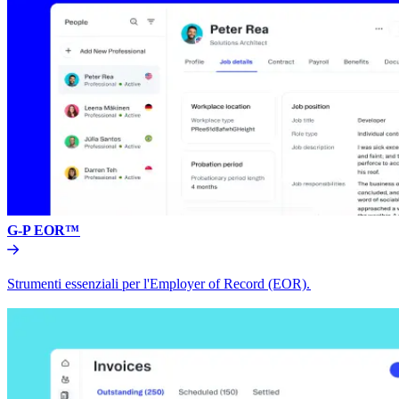
G-P EOR™​​
Strumenti essenziali per l'Employer of Record (EOR).​​