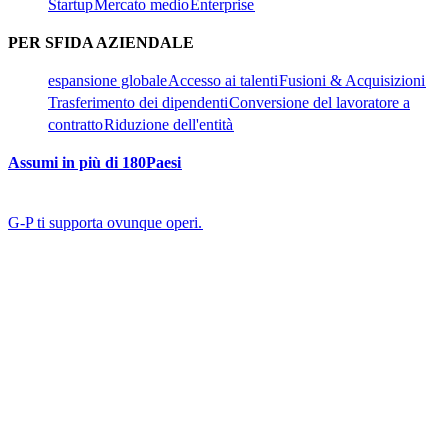
Startup​​
Mercato medio​​
Enterprise​​
PER SFIDA AZIENDALE​​
espansione globale​​
Accesso ai talenti​​
Fusioni & Acquisizioni​​
Trasferimento dei dipendenti​​
Conversione del lavoratore a
contratto​​
Riduzione dell'entità​​
Assumi in più di 180Paesi​​
G-P ti supporta ovunque operi.​​