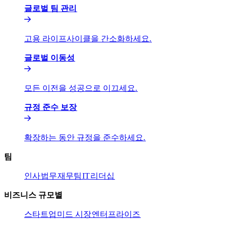
글로벌 팀 관리​​
고용 라이프사이클을 간소화하세요.​​
글로벌 이동성​​
모든 이전을 성공으로 이끄세요.​​
규정 준수 보장​​
확장하는 동안 규정을 준수하세요.​​
팀​​
인사​​
법무​​
재무팀​​
IT​​
리더십​​
비즈니스 규모별​​
스타트업​​
미드 시장​​
엔터프라이즈​​