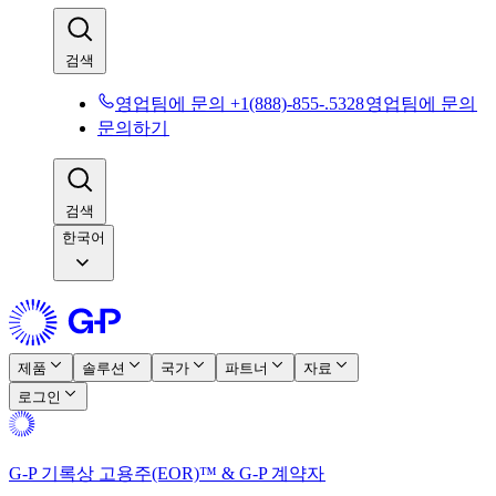
검색​​
영업팀에 문의 +1(888)-855-.5328​​
영업팀에 문의​​
문의하기​​
검색​​
한국어
제품​​
솔루션​​
국가​​
파트너​​
자료​​
로그인​​
G-P 기록상 고용주(EOR)™ & G-P 계약자​​