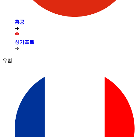
홍콩​​
싱가포르​​
유럽​​