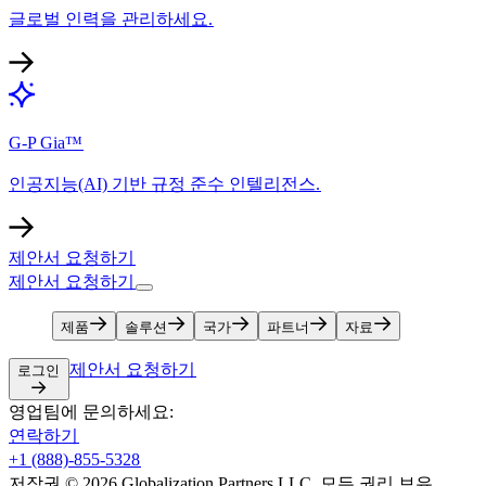
글로벌 인력을 관리하세요.​​
G-P Gia™​​
인공지능(AI) 기반 규정 준수 인텔리전스.​​
제안서 요청하기​​
제안서 요청하기​​
제품​​
솔루션​​
국가​​
파트너​​
자료​​
제안서 요청하기​​
로그인​​
영업팀에 문의하세요:​​
연락하기​​
+1 (888)-855-5328​​
저작권 © 2026 Globalization Partners LLC. 모든 권리 보유.​​