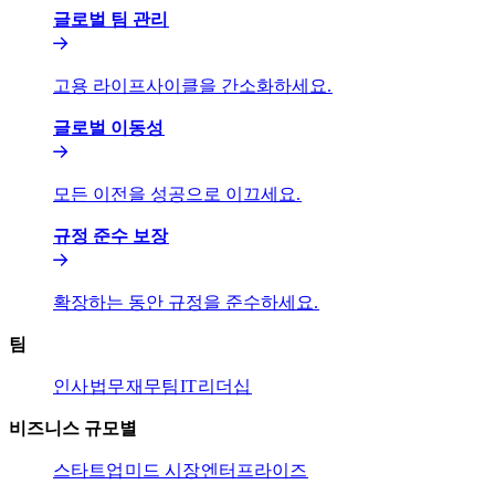
글로벌 팀 관리​​
고용 라이프사이클을 간소화하세요.​​
글로벌 이동성​​
모든 이전을 성공으로 이끄세요.​​
규정 준수 보장​​
확장하는 동안 규정을 준수하세요.​​
팀​​
인사​​
법무​​
재무팀​​
IT​​
리더십​​
비즈니스 규모별​​
스타트업​​
미드 시장​​
엔터프라이즈​​