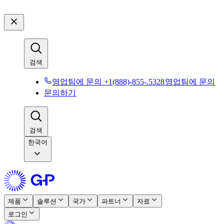
검색​​
영업팀에 문의 +1(888)-855-.5328​​
영업팀에 문의​​
문의하기​​
검색​​
한국어
제품​​
솔루션​​
국가​​
파트너​​
자료​​
로그인​​