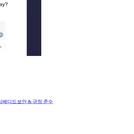
 임베디드​​
보안 & 규정 준수​​