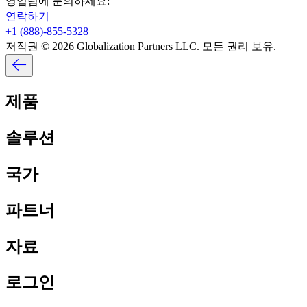
영업팀에 문의하세요:​​
연락하기​​
+1 (888)-855-5328​​
저작권 © 2026 Globalization Partners LLC. 모든 권리 보유.​​
제품​​
솔루션​​
국가​​
파트너​​
자료​​
로그인​​