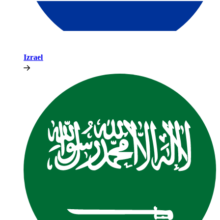
Izrael​​