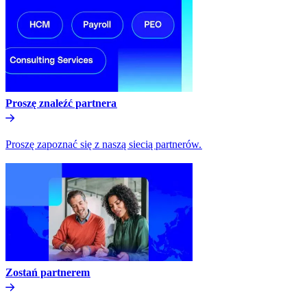
Proszę znaleźć partnera​​
Proszę zapoznać się z naszą siecią partnerów.​​
Zostań partnerem​​