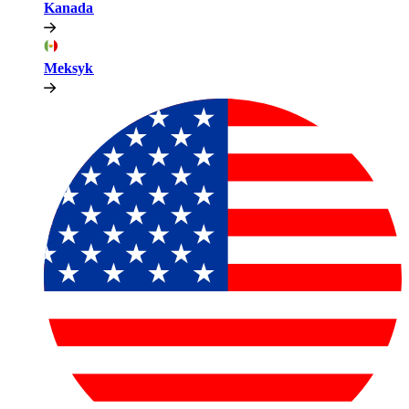
Kanada​​
Meksyk​​