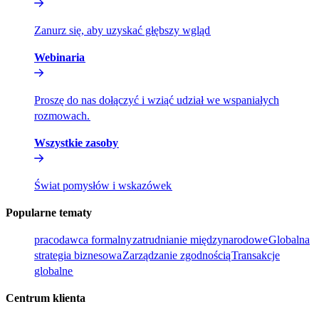
Zanurz się, aby uzyskać głębszy wgląd​​
Webinaria​​
Proszę do nas dołączyć i wziąć udział we wspaniałych
rozmowach.​​
Wszystkie zasoby​​
Świat pomysłów i wskazówek​​
Popularne tematy​​
pracodawca formalny​​
zatrudnianie międzynarodowe​​
Globalna
strategia biznesowa​​
Zarządzanie zgodnością​​
Transakcje
globalne​​
Centrum klienta​​