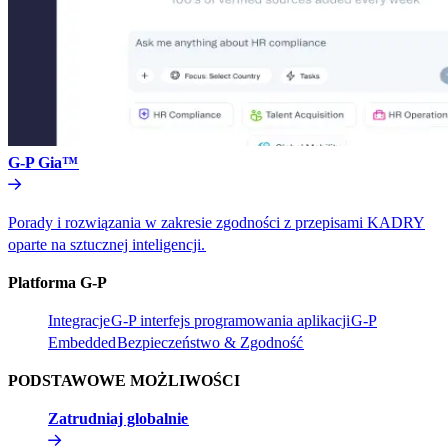
G-P Gia™​​
Porady i rozwiązania w zakresie zgodności z przepisami KADRY
oparte na sztucznej inteligencji.​​
Platforma G-P​​
Integracje​​
G-P interfejs programowania aplikacji​​
G-P
Embedded​​
Bezpieczeństwo & Zgodność​​
PODSTAWOWE MOŻLIWOŚCI​​
Zatrudniaj globalnie​​