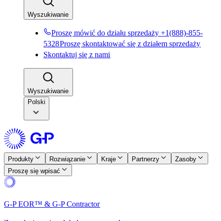
Wyszukiwanie​​
Proszę mówić do działu sprzedaży +1(888)-855-
5328​​
Proszę skontaktować się z działem sprzedaży​​
Skontaktuj się z nami​​
Wyszukiwanie​​
Polski
Produkty​​
Rozwiązanie​​
Kraje​​
Partnerzy​​
Zasoby​​
Proszę się wpisać​​
G-P EOR™ & G-P Contractor​​