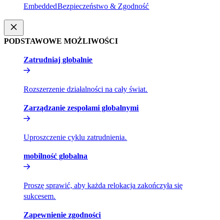
Embedded​​
Bezpieczeństwo & Zgodność​​
PODSTAWOWE MOŻLIWOŚCI​​
Zatrudniaj globalnie​​
Rozszerzenie działalności na cały świat.​​
Zarządzanie zespołami globalnymi​​
Uproszczenie cyklu zatrudnienia.​​
mobilność globalna​​
Proszę sprawić, aby każda relokacja zakończyła się
sukcesem.​​
Zapewnienie zgodności​​