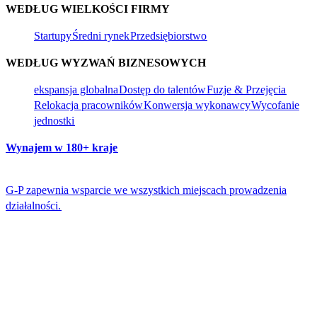
WEDŁUG WIELKOŚCI FIRMY​​
Startupy​​
Średni rynek​​
Przedsiębiorstwo​​
WEDŁUG WYZWAŃ BIZNESOWYCH​​
ekspansja globalna​​
Dostęp do talentów​​
Fuzje & Przejęcia​​
Relokacja pracowników​​
Konwersja wykonawcy​​
Wycofanie
jednostki​​
Wynajem w 180+ kraje​​
G-P zapewnia wsparcie we wszystkich miejscach prowadzenia
działalności.​​