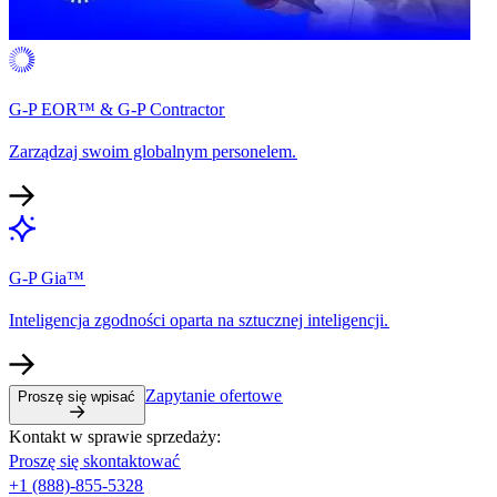
G-P EOR™ & G-P Contractor​​
Zarządzaj swoim globalnym personelem.​​
G-P Gia™​​
Inteligencja zgodności oparta na sztucznej inteligencji.​​
Zapytanie ofertowe​​
Proszę się wpisać​​
Kontakt w sprawie sprzedaży:​​
Proszę się skontaktować​​
+1 (888)-855-5328​​