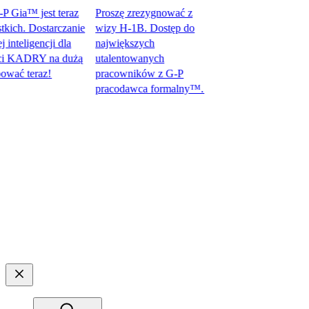
ia™ jest teraz
Proszę zrezygnować z
h. Dostarczanie
wizy H-1B. Dostęp do
ligencji dla
największych
KADRY na dużą
utalentowanych
teraz!​​
pracowników z G-P
pracodawca formalny™.​​