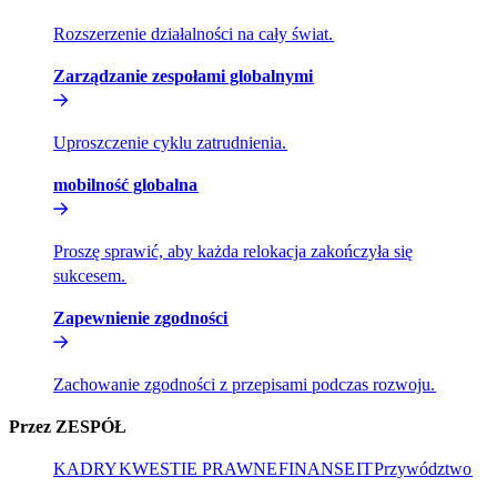
Rozszerzenie działalności na cały świat.​​
Zarządzanie zespołami globalnymi​​
Uproszczenie cyklu zatrudnienia.​​
mobilność globalna​​
Proszę sprawić, aby każda relokacja zakończyła się
sukcesem.​​
Zapewnienie zgodności​​
Zachowanie zgodności z przepisami podczas rozwoju.​​
Przez ZESPÓŁ​​
KADRY​​
KWESTIE PRAWNE​​
FINANSE​​
IT​​
Przywództwo​​