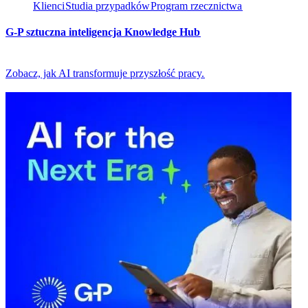
Klienci​​
Studia przypadków​​
Program rzecznictwa​​
G-P sztuczna inteligencja Knowledge Hub​​
Zobacz, jak AI transformuje przyszłość pracy.​​