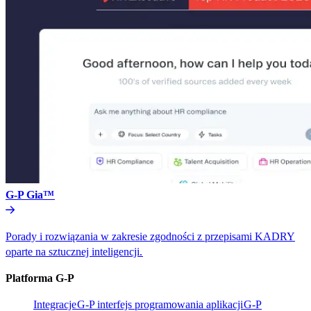
G-P Gia™​​
Porady i rozwiązania w zakresie zgodności z przepisami KADRY
oparte na sztucznej inteligencji.​​
Platforma G-P​​
Integracje​​
G-P interfejs programowania aplikacji​​
G-P