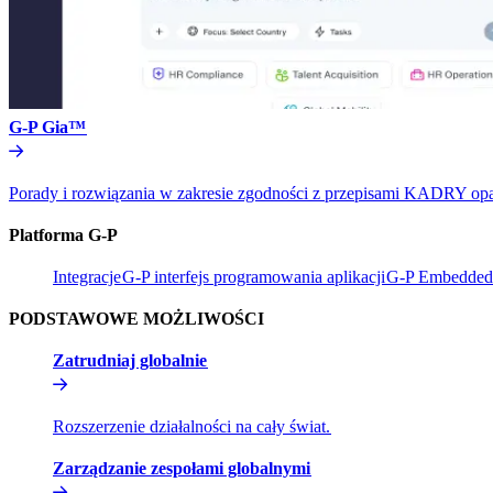
G-P Gia™​​
Porady i rozwiązania w zakresie zgodności z przepisami KADRY oparte 
Platforma G-P​​
Integracje​​
G-P interfejs programowania aplikacji​​
G-P Embedded​
PODSTAWOWE MOŻLIWOŚCI​​
Zatrudniaj globalnie​​
Rozszerzenie działalności na cały świat.​​
Zarządzanie zespołami globalnymi​​