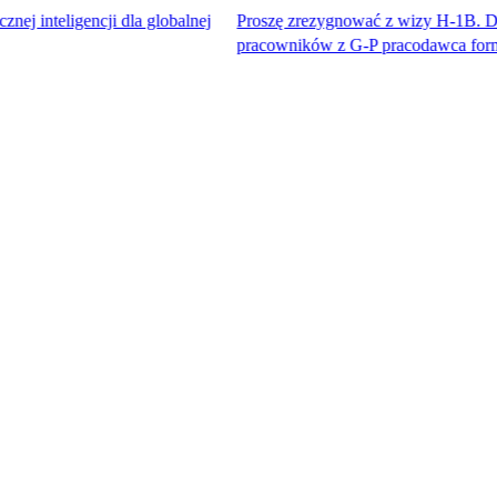
encji dla globalnej
Proszę zrezygnować z wizy H-1B. Dostęp do na
pracowników z G-P pracodawca formalny™.​​