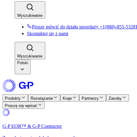
Wyszukiwanie​​
Proszę mówić do działu sprzedaży +1(888)-855-5328​​
Skontaktuj się z nami​​
Wyszukiwanie​​
Polski
Produkty​​
Rozwiązanie​​
Kraje​​
Partnerzy​​
Zasoby​​
Proszę się wpisać​​
G-P EOR™ & G-P Contractor​​