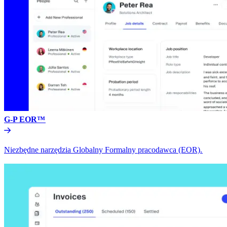
G-P EOR™​​
Niezbędne narzędzia Globalny Formalny pracodawca (EOR).​​