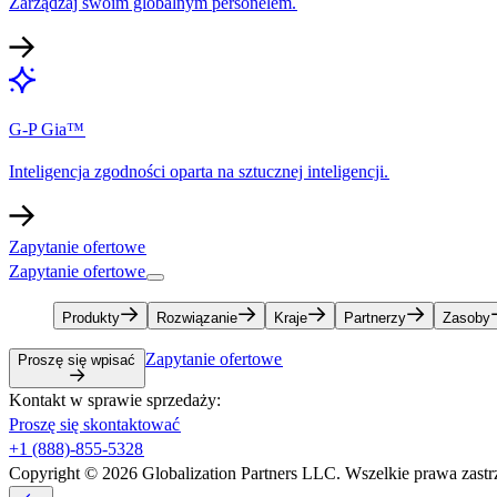
Zarządzaj swoim globalnym personelem.​​
G-P Gia™​​
Inteligencja zgodności oparta na sztucznej inteligencji.​​
Zapytanie ofertowe​​
Zapytanie ofertowe​​
Produkty​​
Rozwiązanie​​
Kraje​​
Partnerzy​​
Zasoby​​
Zapytanie ofertowe​​
Proszę się wpisać​​
Kontakt w sprawie sprzedaży:​​
Proszę się skontaktować​​
+1 (888)-855-5328​​
Copyright © 2026 Globalization Partners LLC. Wszelkie prawa zastrz