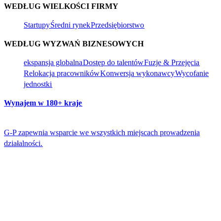
WEDŁUG WIELKOŚCI FIRMY​​
Startupy​​
Średni rynek​​
Przedsiębiorstwo​​
WEDŁUG WYZWAŃ BIZNESOWYCH​​
ekspansja globalna​​
Dostęp do talentów​​
Fuzje & Przejęcia​​
Relokacja pracowników​​
Konwersja wykonawcy​​
Wycofanie
jednostki​​
Wynajem w 180+ kraje​​
G-P zapewnia wsparcie we wszystkich miejscach prowadzenia
działalności.​​