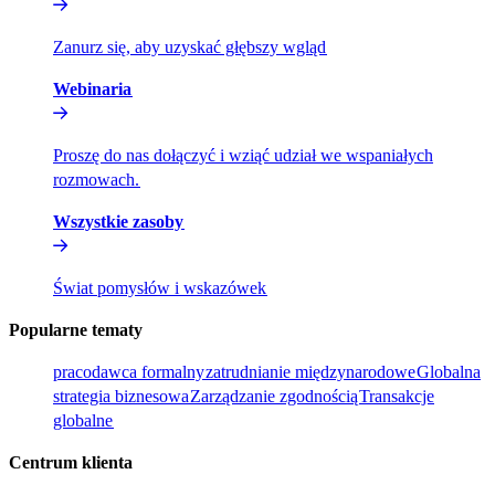
Zanurz się, aby uzyskać głębszy wgląd​​
Webinaria​​
Proszę do nas dołączyć i wziąć udział we wspaniałych
rozmowach.​​
Wszystkie zasoby​​
Świat pomysłów i wskazówek​​
Popularne tematy​​
pracodawca formalny​​
zatrudnianie międzynarodowe​​
Globalna
strategia biznesowa​​
Zarządzanie zgodnością​​
Transakcje
globalne​​
Centrum klienta​​