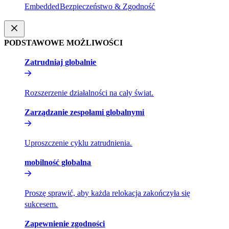
Embedded​​
Bezpieczeństwo & Zgodność​​
PODSTAWOWE MOŻLIWOŚCI​​
Zatrudniaj globalnie​​
Rozszerzenie działalności na cały świat.​​
Zarządzanie zespołami globalnymi​​
Uproszczenie cyklu zatrudnienia.​​
mobilność globalna​​
Proszę sprawić, aby każda relokacja zakończyła się
sukcesem.​​
Zapewnienie zgodności​​