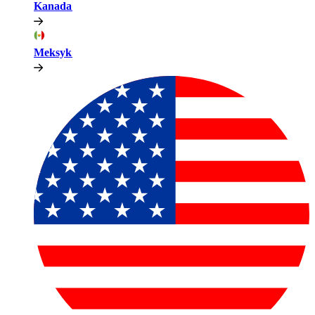
Kanada​​
Meksyk​​