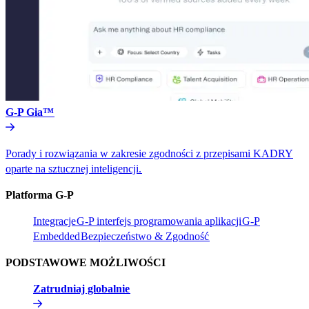
G-P Gia™​​
Porady i rozwiązania w zakresie zgodności z przepisami KADRY
oparte na sztucznej inteligencji.​​
Platforma G-P​​
Integracje​​
G-P interfejs programowania aplikacji​​
G-P
Embedded​​
Bezpieczeństwo & Zgodność​​
PODSTAWOWE MOŻLIWOŚCI​​
Zatrudniaj globalnie​​