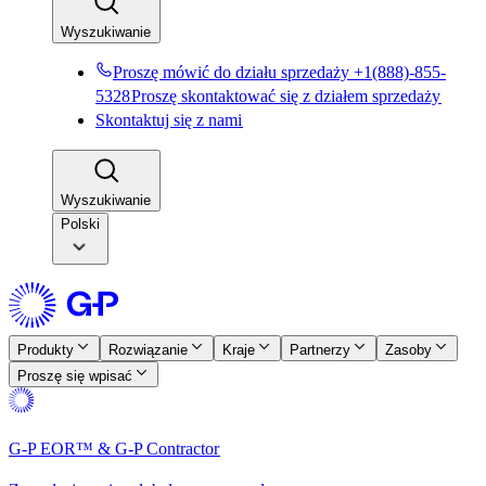
Wyszukiwanie​​
Proszę mówić do działu sprzedaży +1(888)-855-
5328​​
Proszę skontaktować się z działem sprzedaży​​
Skontaktuj się z nami​​
Wyszukiwanie​​
Polski
Produkty​​
Rozwiązanie​​
Kraje​​
Partnerzy​​
Zasoby​​
Proszę się wpisać​​
G-P EOR™ & G-P Contractor​​