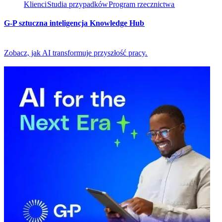
Klienci​​
Studia przypadków​​
Program rzecznictwa​​
G-P sztuczna inteligencja Knowledge Hub​​
Zobacz, jak AI transformuje przyszłość pracy.​​