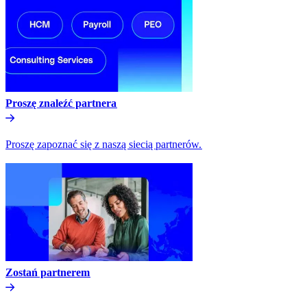
Proszę znaleźć partnera​​
Proszę zapoznać się z naszą siecią partnerów.​​
Zostań partnerem​​