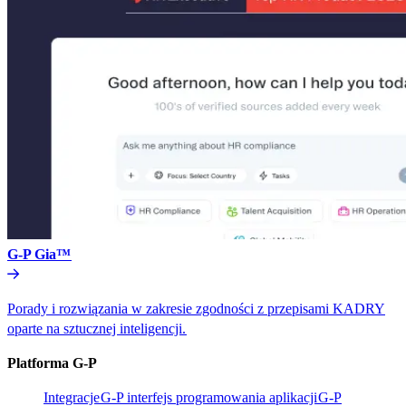
G-P Gia™​​
Porady i rozwiązania w zakresie zgodności z przepisami KADRY
oparte na sztucznej inteligencji.​​
Platforma G-P​​
Integracje​​
G-P interfejs programowania aplikacji​​
G-P