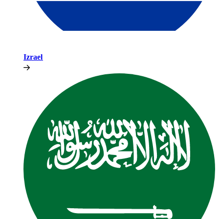
Izrael​​