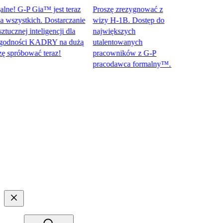
e! G-P Gia™ jest teraz
Proszę zrezygnować z
zystkich. Dostarczanie
wizy H-1B. Dostęp do
nej inteligencji dla
największych
dności KADRY na dużą
utalentowanych
róbować teraz!​​
pracowników z G-P
pracodawca formalny™.​​