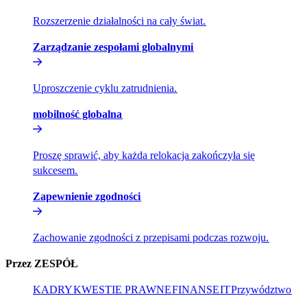
Rozszerzenie działalności na cały świat.​​
Zarządzanie zespołami globalnymi​​
Uproszczenie cyklu zatrudnienia.​​
mobilność globalna​​
Proszę sprawić, aby każda relokacja zakończyła się
sukcesem.​​
Zapewnienie zgodności​​
Zachowanie zgodności z przepisami podczas rozwoju.​​
Przez ZESPÓŁ​​
KADRY​​
KWESTIE PRAWNE​​
FINANSE​​
IT​​
Przywództwo​​