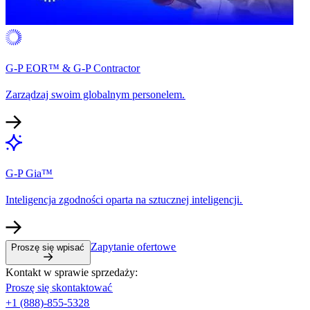
G-P EOR™ & G-P Contractor​​
Zarządzaj swoim globalnym personelem.​​
G-P Gia™​​
Inteligencja zgodności oparta na sztucznej inteligencji.​​
Zapytanie ofertowe​​
Proszę się wpisać​​
Kontakt w sprawie sprzedaży:​​
Proszę się skontaktować​​
+1 (888)-855-5328​​