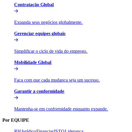
Contratação Global​​
Expanda seus negócios globalmente.​​
Gerenciar equipes globais​​
Simplificar o ciclo de vida do emprego.​​
Mobilidade Global​​
Faça com que cada mudança seja um sucesso.​​
Garantir a conformidade​​
Mantenha-se em conformidade enquanto expande.​​
Por EQUIPE​​
RH​​
Jurídico​​
Financiar​​
ISTO​​
Liderança​​