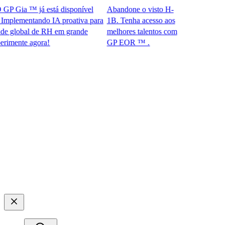
 Gia ™ já está disponível
Abandone o visto H-
lementando IA proativa para
1B. Tenha acesso aos
lobal de RH em grande
melhores talentos com
nte agora!​​
GP EOR ™ .​​