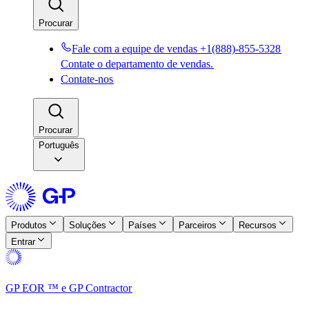
Procurar​​
Fale com a equipe de vendas +1(888)-855-5328​​
Contate o departamento de vendas.​​
Contate-nos​​
Procurar​​
Português
Produtos​​
Soluções​​
Países​​
Parceiros​​
Recursos​​
Entrar​​
GP EOR ™ e GP Contractor​​