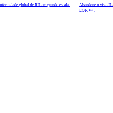
 global de RH em grande escala.
Abandone o visto H-1B. Tenha a
EOR ™ .​​