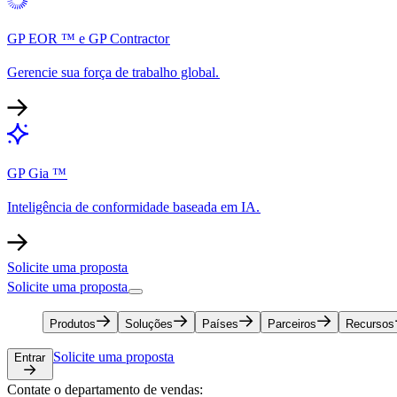
GP EOR ™ e GP Contractor​​
Gerencie sua força de trabalho global.​​
GP Gia ™​​
Inteligência de conformidade baseada em IA.​​
Solicite uma proposta​​
Solicite uma proposta​​
Produtos​​
Soluções​​
Países​​
Parceiros​​
Recursos​​
Solicite uma proposta​​
Entrar​​
Contate o departamento de vendas:​​