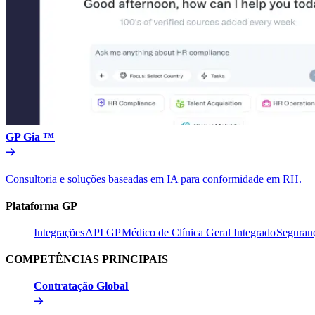
GP Gia ™​​
Consultoria e soluções baseadas em IA para conformidade em RH.​​
Plataforma GP​​
Integrações​​
API GP​​
Médico de Clínica Geral Integrado​​
Seguranç
COMPETÊNCIAS PRINCIPAIS​​
Contratação Global​​