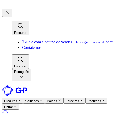
Procurar​​
Fale com a equipe de vendas +1(888)-855-5328​​
Contat
Contate-nos​​
Procurar​​
Português
Produtos​​
Soluções​​
Países​​
Parceiros​​
Recursos​​
Entrar​​