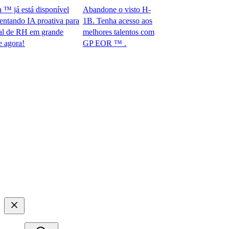
á está disponível
Abandone o visto H-
ndo IA proativa para
1B. Tenha acesso aos
e RH em grande
melhores talentos com
a!​​
GP EOR ™ .​​