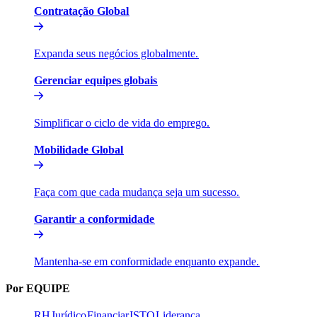
Contratação Global​​
Expanda seus negócios globalmente.​​
Gerenciar equipes globais​​
Simplificar o ciclo de vida do emprego.​​
Mobilidade Global​​
Faça com que cada mudança seja um sucesso.​​
Garantir a conformidade​​
Mantenha-se em conformidade enquanto expande.​​
Por EQUIPE​​
RH​​
Jurídico​​
Financiar​​
ISTO​​
Liderança​​