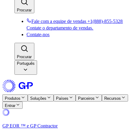
Procurar​​
Fale com a equipe de vendas +1(888)-855-5328​​
Contate o departamento de vendas.​​
Contate-nos​​
Procurar​​
Português
Produtos​​
Soluções​​
Países​​
Parceiros​​
Recursos​​
Entrar​​
GP EOR ™ e GP Contractor​​