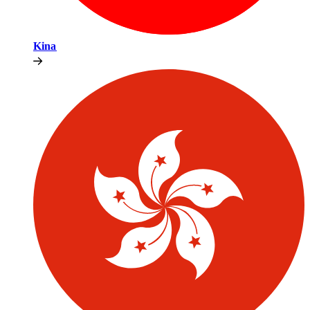
Kina​​