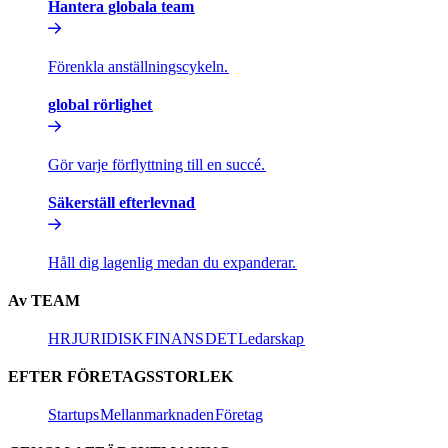
Hantera globala team​​
Förenkla anställningscykeln.​​
global rörlighet​​
Gör varje förflyttning till en succé.​​
Säkerställ efterlevnad​​
Håll dig lagenlig medan du expanderar.​​
Av TEAM​​
HR​​
JURIDISK​​
FINANS​​
DET​​
Ledarskap​​
EFTER FÖRETAGSSTORLEK​​
Startups​​
Mellanmarknaden​​
Företag​​