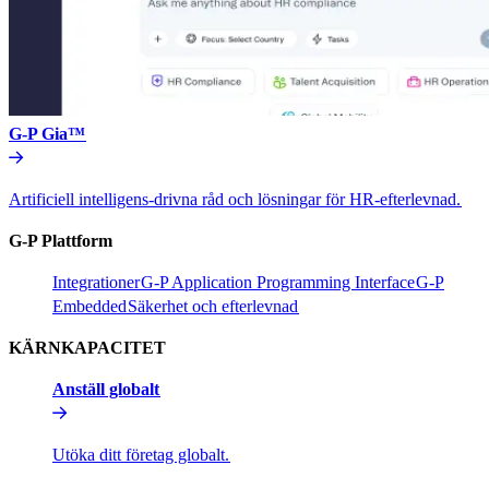
G-P Gia™​​
Artificiell intelligens-drivna råd och lösningar för HR-efterlevnad.​​
G-P Plattform​​
Integrationer​​
G-P Application Programming Interface​​
G-P
Embedded​​
Säkerhet och efterlevnad​​
KÄRNKAPACITET​​
Anställ globalt​​
Utöka ditt företag globalt.​​