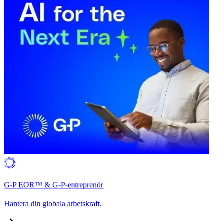
G-P EOR™ & G-P-entreprenör​​
Hantera din globala arbetskraft.​​