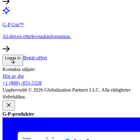
G-P Gia™​​
AI-driven efterlevnadsinformation.​​
Begär offert​​
Logga in​​
Kontakta säljare:​​
Hör av dig​​
+1 (888) -855-5328​​
Upphovsrätt © 2026 Globalization Partners LLC. Alla rättigheter
förbehållna.​​
G-P-produkter​​