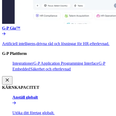
G-P Gia™​​
Artificiell intelligens-drivna råd och lösningar för HR-efterlevnad.​​
G-P Plattform​​
Integrationer​​
G-P Application Programming Interface​​
G-P
Embedded​​
Säkerhet och efterlevnad​​
KÄRNKAPACITET​​
Anställ globalt​​
Utöka ditt företag globalt.​​