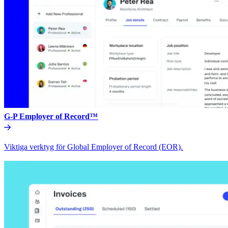
G-P Employer of Record™​​
Viktiga verktyg för Global Employer of Record (EOR).​​