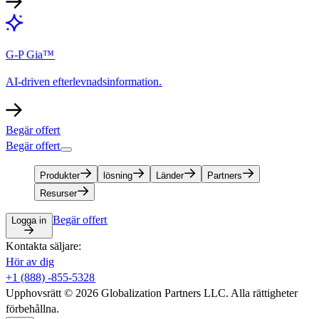
G-P Gia™​​
AI-driven efterlevnadsinformation.​​
Begär offert​​
Begär offert​​
Produkter​​
lösning​​
Länder​​
Partners​​
Resurser​​
Begär offert​​
Logga in​​
Kontakta säljare:​​
Hör av dig​​
+1 (888) -855-5328​​
Upphovsrätt © 2026 Globalization Partners LLC. Alla rättigheter
förbehållna.​​