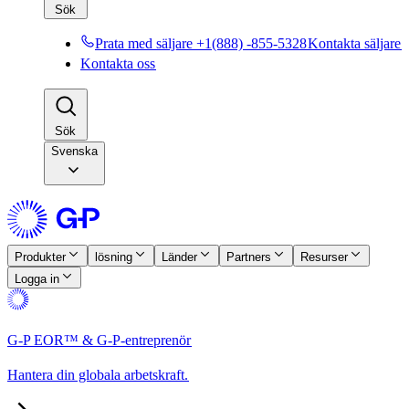
Sök​​
Prata med säljare +1(888) -855-5328​​
Kontakta säljare​​
Kontakta oss​​
Sök​​
Svenska
Produkter​​
lösning​​
Länder​​
Partners​​
Resurser​​
Logga in​​
G-P EOR™ & G-P-entreprenör​​
Hantera din globala arbetskraft.​​