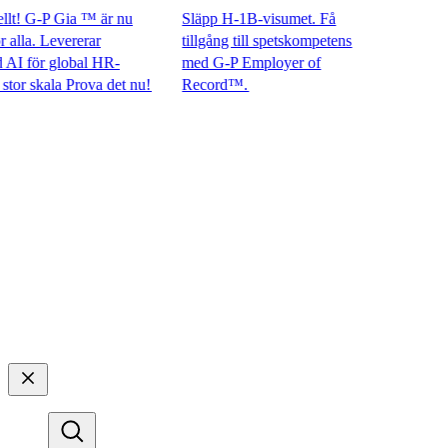
! G-P Gia ™ är nu
Släpp H-1B-visumet. Få
la. Levererar
tillgång till spetskompetens
för global HR-
med G-P Employer of
 skala Prova det nu!​​
Record™.​​