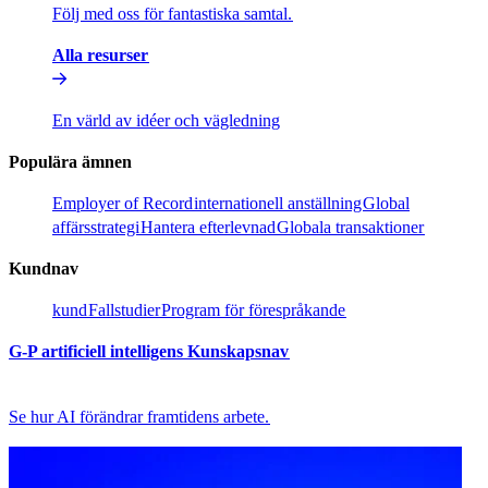
Följ med oss för fantastiska samtal.​​
Alla resurser​​
En värld av idéer och vägledning​​
Populära ämnen​​
Employer of Record​​
internationell anställning​​
Global
affärsstrategi​​
Hantera efterlevnad​​
Globala transaktioner​​
Kundnav​​
kund​​
Fallstudier​​
Program för förespråkande​​
G-P artificiell intelligens Kunskapsnav​​
Se hur AI förändrar framtidens arbete.​​