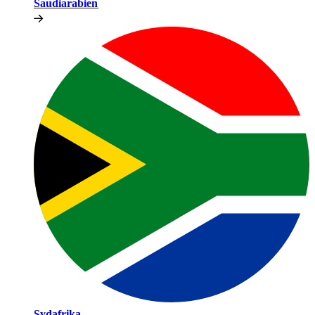
Saudiarabien​​
Sydafrika​​