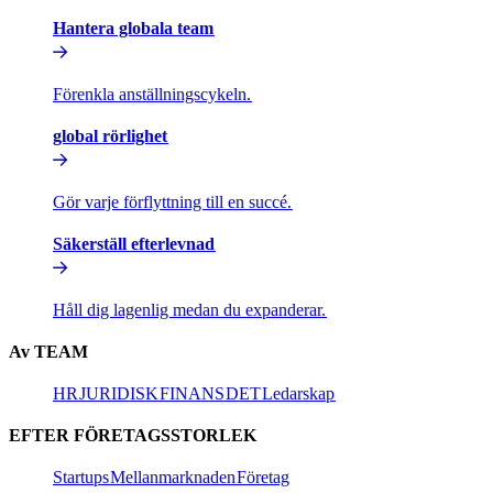
Hantera globala team​​
Förenkla anställningscykeln.​​
global rörlighet​​
Gör varje förflyttning till en succé.​​
Säkerställ efterlevnad​​
Håll dig lagenlig medan du expanderar.​​
Av TEAM​​
HR​​
JURIDISK​​
FINANS​​
DET​​
Ledarskap​​
EFTER FÖRETAGSSTORLEK​​
Startups​​
Mellanmarknaden​​
Företag​​