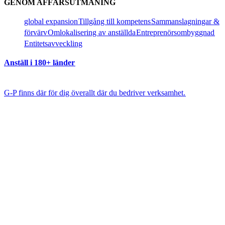
GENOM AFFÄRSUTMANING​​
global expansion​​
Tillgång till kompetens​​
Sammanslagningar &
förvärv​​
Omlokalisering av anställda​​
Entreprenörsombyggnad​​
Entitetsavveckling​​
Anställ i 180+ länder​​
G-P finns där för dig överallt där du bedriver verksamhet.​​