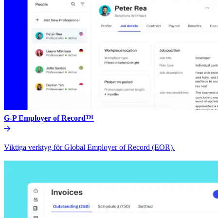
G-P Employer of Record™​​
Viktiga verktyg för Global Employer of Record (EOR).​​