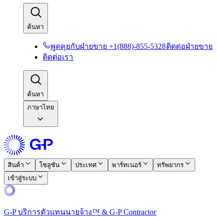
ค้นหา​​
พูดคุยกับฝ่ายขาย +1(888)-855-5328​​
ติดต่อฝ่ายขาย​​
ติดต่อเรา​​
ค้นหา​​
ภาษาไทย
สินค้า​​
โซลูชัน​​
ประเทศ​​
พาร์ทเนอร์​​
ทรัพยากร​​
เข้าสู่ระบบ​​
G-P บริการตัวแทนนายจ้าง™ & G-P Contractor​​