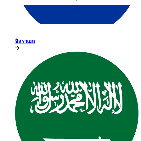
อิสราเอล​​