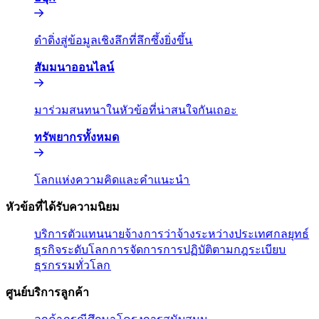
ดำดิ่งสู่ข้อมูลเชิงลึกที่ลึกซึ้งยิ่งขึ้น​​
สัมมนาออนไลน์​​
มาร่วมสนทนาในหัวข้อที่น่าสนใจกันเถอะ​​
ทรัพยากรทั้งหมด​​
โลกแห่งความคิดและคำแนะนำ​​
หัวข้อที่ได้รับความนิยม​​
บริการตัวแทนนายจ้าง​​
การว่าจ้างระหว่างประเทศ​​
กลยุทธ์
ธุรกิจระดับโลก​​
การจัดการการปฏิบัติตามกฎระเบียบ​​
ธุรกรรมทั่วโลก​​
ศูนย์บริการลูกค้า​​