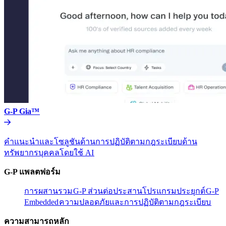
G-P Gia™​​
คำแนะนำและโซลูชันด้านการปฏิบัติตามกฎระเบียบด้าน
ทรัพยากรบุคคลโดยใช้ AI​​
G-P แพลตฟอร์ม​​
การผสานรวม​​
G-P ส่วนต่อประสานโปรแกรมประยุกต์​​
G-P
Embedded​​
ความปลอดภัยและการปฏิบัติตามกฎระเบียบ​​
ความสามารถหลัก​​