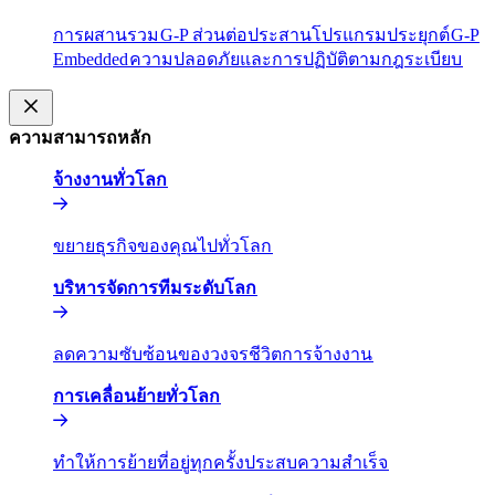
การผสานรวม​​
G-P ส่วนต่อประสานโปรแกรมประยุกต์​​
G-P
Embedded​​
ความปลอดภัยและการปฏิบัติตามกฎระเบียบ​​
ความสามารถหลัก​​
จ้างงานทั่วโลก​​
ขยายธุรกิจของคุณไปทั่วโลก​​
บริหารจัดการทีมระดับโลก​​
ลดความซับซ้อนของวงจรชีวิตการจ้างงาน​​
การเคลื่อนย้ายทั่วโลก​​
ทำให้การย้ายที่อยู่ทุกครั้งประสบความสำเร็จ​​