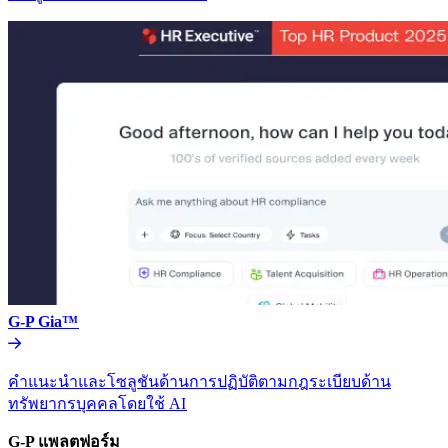
G-P Gia™​​
คำแนะนำและโซลูชันด้านการปฏิบัติตามกฎระเบียบด้าน
ทรัพยากรบุคคลโดยใช้ AI​​
G-P แพลตฟอร์ม​​