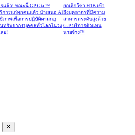
ว! ขณะนี้ GP Gia ™
ยกเลิกวีซ่า H1B เข้า
ารแก่ทุกคนแล้ว นำเสนอ AI
ถึงบุคลากรที่มีความ
าพเพื่อการปฏิบัติตามกฎ
สามารถระดับสูงด้วย
รัพยากรบุคคลทั่วโลกในวง
G-P บริการตัวแทน
นายจ้าง™​​