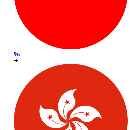
จีน​​