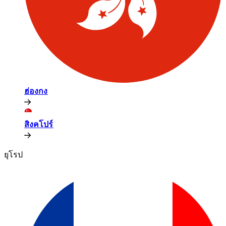
ฮ่องกง​​
สิงคโปร์​​
ยุโรป​​