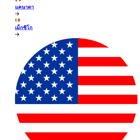
แคนาดา​​
เม็กซิโก​​