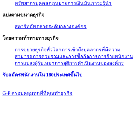
ทรัพยากรบุคคล​​
กฎหมาย​​
การเงิน​​
มัน​​
ภาวะผู้นํา​​
แบ่งตามขนาดธุรกิจ​​
สตาร์ทอัพ​​
ตลาดระดับกลาง​​
องค์กร​​
โดยความท้าทายทางธุรกิจ​​
การขยายธุรกิจทั่วโลก​​
การเข้าถึงบุคลากรที่มีความ
สามารถ​​
การควบรวมและการซื้อกิจการ​​
การย้ายพนักงาน​​
การแปลงผู้รับเหมา​​
การยุติการดำเนินงานขององค์กร​​
รับสมัครพนักงานใน 180ประเทศขึ้นไป​​
G-P ครอบคลุมทุกที่ที่คุณทําธุรกิจ​​