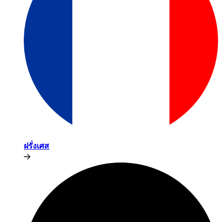
ฝรั่งเศส​​