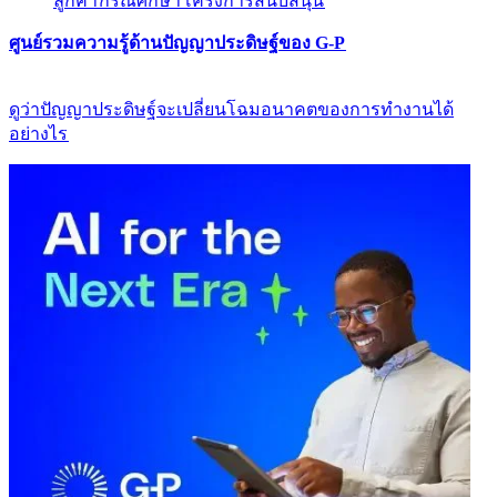
ลูกค้า​​
กรณีศึกษา​​
โครงการสนับสนุน​​
ศูนย์รวมความรู้ด้านปัญญาประดิษฐ์ของ G-P​​
ดูว่าปัญญาประดิษฐ์จะเปลี่ยนโฉมอนาคตของการทำงานได้
อย่างไร​​