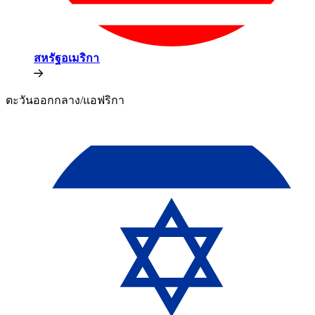
สหรัฐอเมริกา​​
ตะวันออกกลาง/แอฟริกา​​