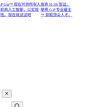
ia™ 现在可供所有人
放弃 H-1B 签证。
构人工智能，以实现
使用 G-P 专业雇主
现在就试试吧​​
™ 获取顶尖人才。​​