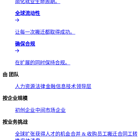
简化就业生命周期。​​
全球流动性​​
让每一次搬迁都取得成功。​​
确保合规​​
在扩展的同时保持合规。​​
由 团队​​
人力资源​​
法律​​
金融​​
信息技术​​
领导层​​
按企业规模​​
初创企业​​
中间市场​​
企业​​
按业务挑战​​
全球扩张​​
获得人才的机会​​
合并 & 收购​​
员工搬迁​​
合同工转