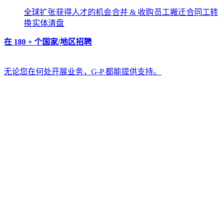
全球扩张​​
获得人才的机会​​
合并 & 收购​​
员工搬迁​​
合同工转
换​​
实体清盘​​
在 180 + 个国家/地区招聘​​
无论您在何处开展业务，G-P 都能提供支持。​​