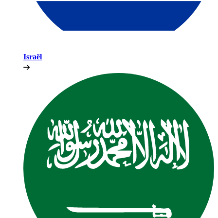
Israël​​