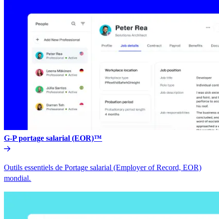
G-P portage salarial (EOR)™​​
Outils essentiels de Portage salarial (Employer of Record, EOR)
mondial.​​