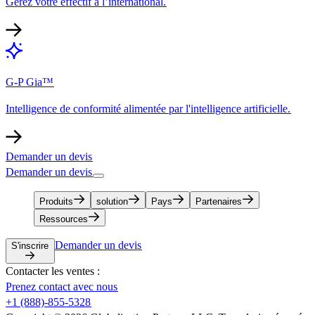
Gérez votre effectif à l’international.​​
G-P Gia™​​
Intelligence de conformité alimentée par l'intelligence artificielle.​​
Demander un devis​​
Demander un devis​​
Produits​​
solution​​
Pays​​
Partenaires​​
Ressources​​
Demander un devis​​
S'inscrire​​
Contacter les ventes :​​
Prenez contact avec nous​​
+1 (888)-855-5328​​