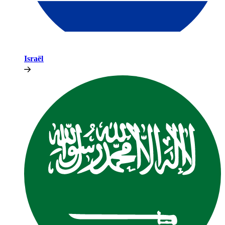
Israël​​