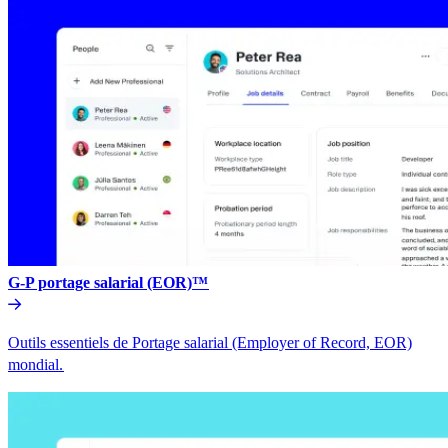
G-P portage salarial (EOR)™​​
Outils essentiels de Portage salarial (Employer of Record, EOR)
mondial.​​