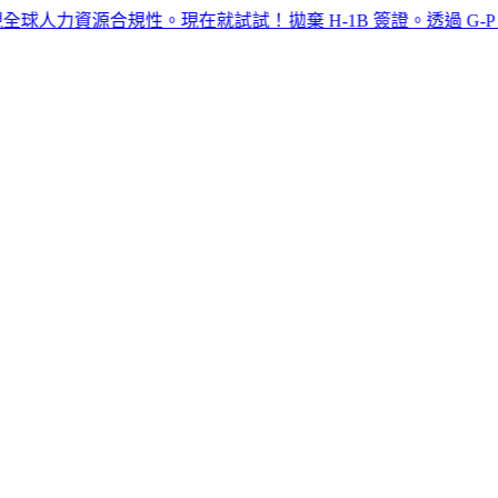
資源合規性。現在就試試！​​
拋棄 H-1B 簽證。透過 G-P EOR™