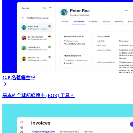
G-P 名義僱主™​​
基本的全球記錄僱主 (EOR) 工具。​​