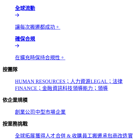
全球流動​​
讓每次搬遷都成功。​​
確保合規​​
在擴充時保持合規性。​​
按團隊​​
HUMAN RESOURCES；人力資源​​
LEGAL；法律​​
FINANCE；金融​​
資訊科技​​
領導能力；領導​​
依企業規模​​
創業公司​​
中型市場​​
企業​​
按業務挑戰​​
全球拓展​​
獲得人才​​
合併 & 收購​​
員工搬遷​​
承包商改造​​
實