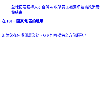
全球拓展​​
獲得人才​​
合併 & 收購​​
員工搬遷​​
承包商改造​​
實
體結束​​
在 180 + 國家/地區的租用​​
無論您在何處開展業務，G-P 均可提供全方位服務。​​