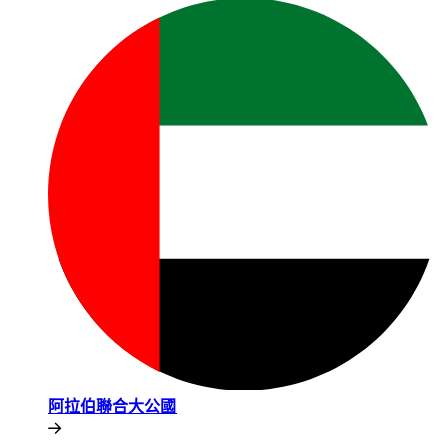
阿拉伯聯合大公國​​