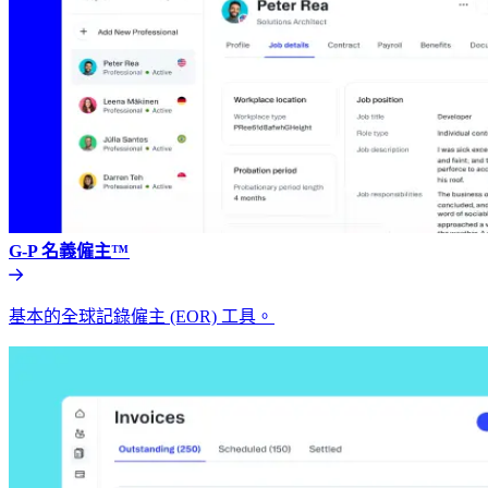
G-P 名義僱主™​​
基本的全球記錄僱主 (EOR) 工具。​​