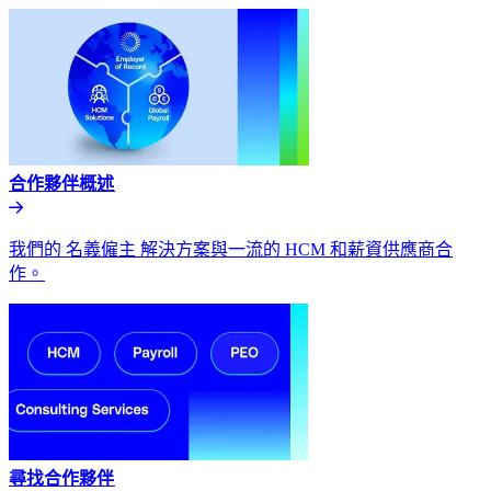
合作夥伴概述​​
我們的 名義僱主 解決方案與一流的 HCM 和薪資供應商合
作。​​
尋找合作夥伴​​