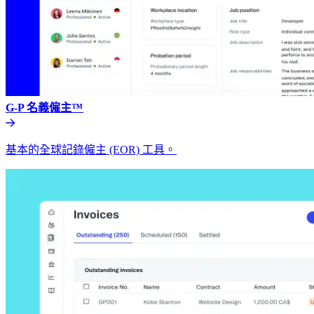
G-P 名義僱主™​​
基本的全球記錄僱主 (EOR) 工具。​​