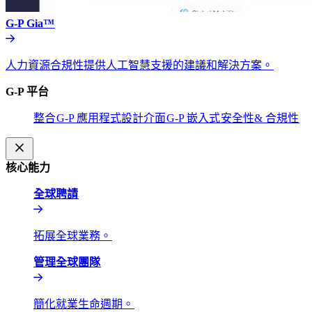
G-P Gia™​​
人力資源合規性提供人工智慧支援的建議和解決方案。​​
G-P 平台​​
整合​​
G-P 應用程式設計介面​​
G-P 嵌入式​​
安全性& 合規性​​
核心能力​​
全球聘請​​
拓展全球業務。​​
管理全球團隊​​
簡化就業生命週期。​​