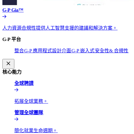
G-P Gia™​​
人力資源合規性提供人工智慧支援的建議和解決方案。​​
G-P 平台​​
整合​​
G-P 應用程式設計介面​​
G-P 嵌入式​​
安全性& 合規性​​
核心能力​​
全球聘請​​
拓展全球業務。​​
管理全球團隊​​
簡化就業生命週期。​​