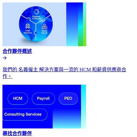
合作夥伴概述​​
我們的 名義僱主 解決方案與一流的 HCM 和薪資供應商合
作。​​
尋找合作夥伴​​