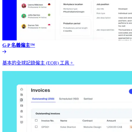
G-P 名義僱主™​​
基本的全球記錄僱主 (EOR) 工具。​​