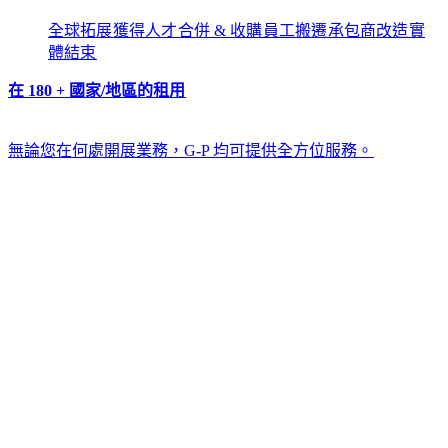
全球拓展​​
獲得人才​​
合併 & 收購​​
員工搬遷​​
承包商改造​​
實
體結束​​
在 180 + 國家/地區的租用​​
無論您在何處開展業務，G-P 均可提供全方位服務。​​