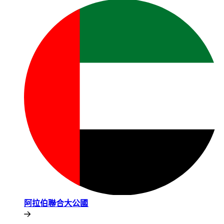
阿拉伯聯合大公國​​