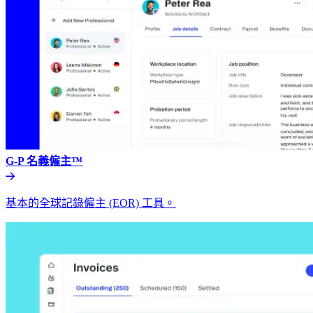
G-P 名義僱主™​​
基本的全球記錄僱主 (EOR) 工具。​​