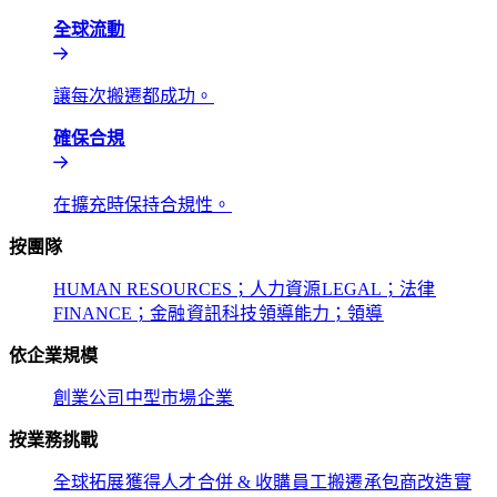
全球流動​​
讓每次搬遷都成功。​​
確保合規​​
在擴充時保持合規性。​​
按團隊​​
HUMAN RESOURCES；人力資源​​
LEGAL；法律​​
FINANCE；金融​​
資訊科技​​
領導能力；領導​​
依企業規模​​
創業公司​​
中型市場​​
企業​​
按業務挑戰​​
全球拓展​​
獲得人才​​
合併 & 收購​​
員工搬遷​​
承包商改造​​
實