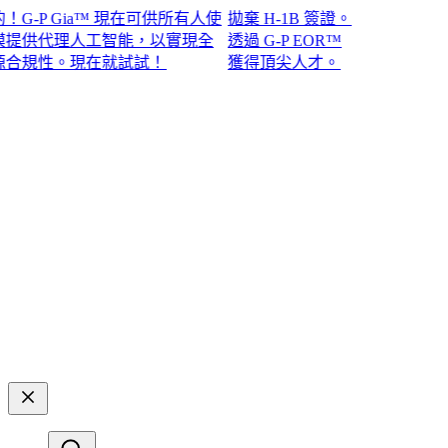
P Gia™ 現在可供所有人使
拋棄 H-1B 簽證。
供代理人工智能，以實現全
透過 G-P EOR™
性。現在就試試！​​
獲得頂尖人才。​​