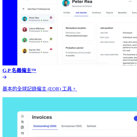
G-P 名義僱主™​​
基本的全球記錄僱主 (EOR) 工具。​​