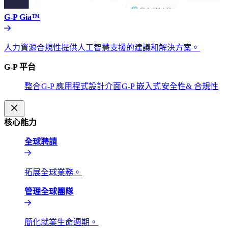
G-P Gia™​​
人力資源合規性提供人工智慧支援的建議和解決方案。​​
G-P 平台​​
整合​​
G-P 應用程式設計介面​​
G-P 嵌入式​​
安全性& 合規性​​
核心能力​​
全球聘請​​
拓展全球業務。​​
管理全球團隊​​
簡化就業生命週期。​​