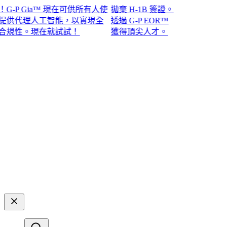
P Gia™ 現在可供所有人使
拋棄 H-1B 簽證。
代理人工智能，以實現全
透過 G-P EOR™
性。現在就試試！​​
獲得頂尖人才。​​