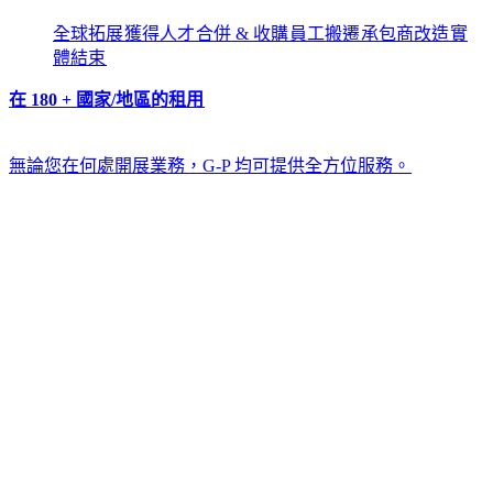
全球拓展​​
獲得人才​​
合併 & 收購​​
員工搬遷​​
承包商改造​​
實
體結束​​
在 180 + 國家/地區的租用​​
無論您在何處開展業務，G-P 均可提供全方位服務。​​