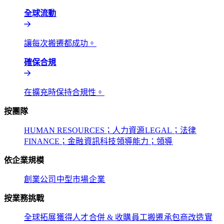
全球流動​​
讓每次搬遷都成功。​​
確保合規​​
在擴充時保持合規性。​​
按團隊​​
HUMAN RESOURCES；人力資源​​
LEGAL；法律​​
FINANCE；金融​​
資訊科技​​
領導能力；領導​​
依企業規模​​
創業公司​​
中型市場​​
企業​​
按業務挑戰​​
全球拓展​​
獲得人才​​
合併 & 收購​​
員工搬遷​​
承包商改造​​
實