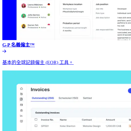
G-P 名義僱主™​​
基本的全球記錄僱主 (EOR) 工具。​​