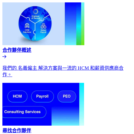
合作夥伴概述​​
我們的 名義僱主 解決方案與一流的 HCM 和薪資供應商合
作。​​
尋找合作夥伴​​