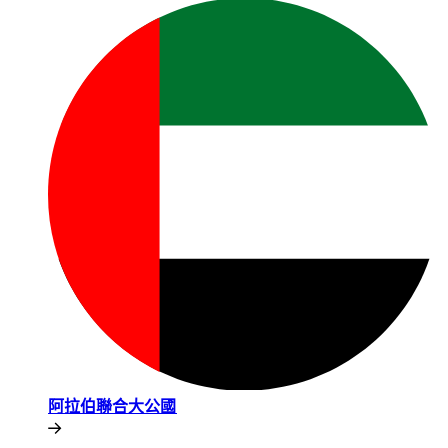
阿拉伯聯合大公國​​