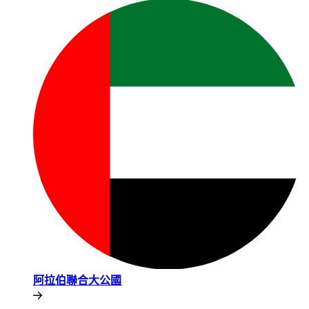
阿拉伯聯合大公國​​