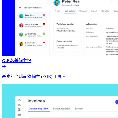
G-P 名義僱主™​​
基本的全球記錄僱主 (EOR) 工具。​​