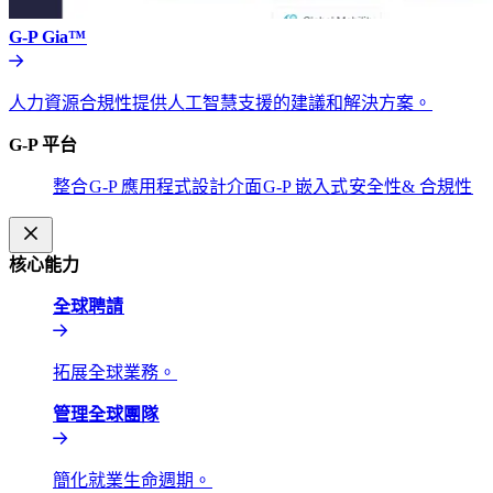
G-P Gia™​​
人力資源合規性提供人工智慧支援的建議和解決方案。​​
G-P 平台​​
整合​​
G-P 應用程式設計介面​​
G-P 嵌入式​​
安全性& 合規性​​
核心能力​​
全球聘請​​
拓展全球業務。​​
管理全球團隊​​
簡化就業生命週期。​​