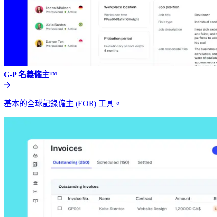
G-P 名義僱主™​​
基本的全球記錄僱主 (EOR) 工具。​​