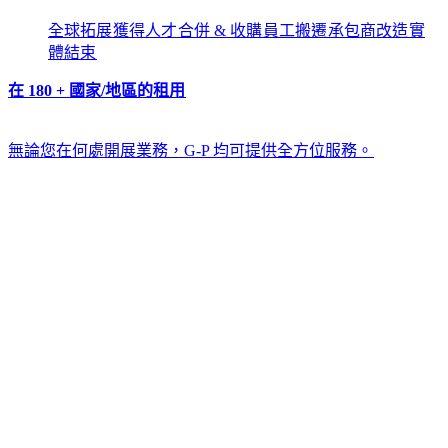
全球拓展​​
獲得人才​​
合併 & 收購​​
員工搬遷​​
承包商改造​​
實
體結束​​
在 180 + 國家/地區的租用​​
無論您在何處開展業務，G-P 均可提供全方位服務。​​