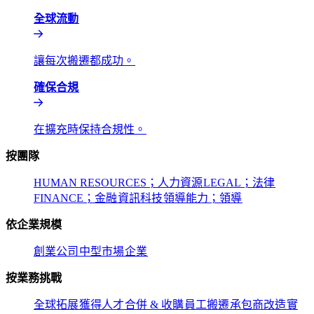
全球流動​​
讓每次搬遷都成功。​​
確保合規​​
在擴充時保持合規性。​​
按團隊​​
HUMAN RESOURCES；人力資源​​
LEGAL；法律​​
FINANCE；金融​​
資訊科技​​
領導能力；領導​​
依企業規模​​
創業公司​​
中型市場​​
企業​​
按業務挑戰​​
全球拓展​​
獲得人才​​
合併 & 收購​​
員工搬遷​​
承包商改造​​
實