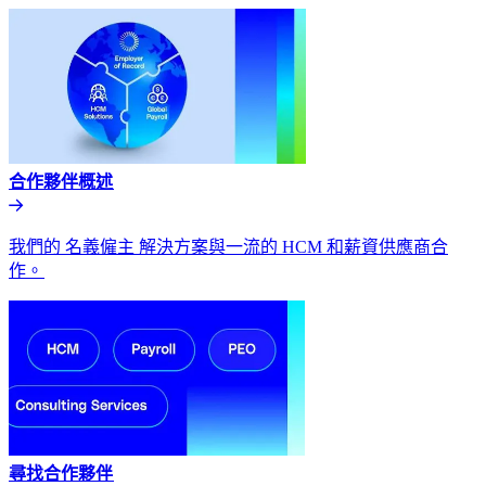
合作夥伴概述​​
我們的 名義僱主 解決方案與一流的 HCM 和薪資供應商合
作。​​
尋找合作夥伴​​