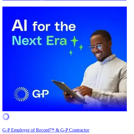
G-P Employer of Record™ & G-P Contractor​​