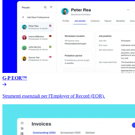
G-P EOR™​​
Strumenti essenziali per l'Employer of Record (EOR).​​