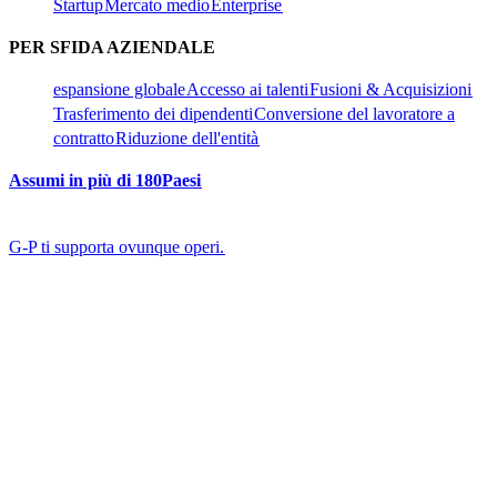
Startup​​
Mercato medio​​
Enterprise​​
PER SFIDA AZIENDALE​​
espansione globale​​
Accesso ai talenti​​
Fusioni & Acquisizioni​​
Trasferimento dei dipendenti​​
Conversione del lavoratore a
contratto​​
Riduzione dell'entità​​
Assumi in più di 180Paesi​​
G-P ti supporta ovunque operi.​​