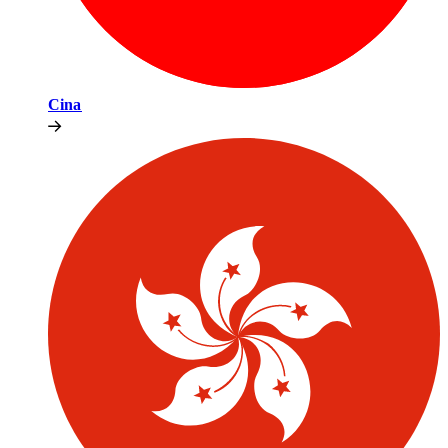
Cina​​