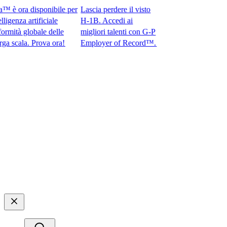
 ora disponibile per
Lascia perdere il visto
enza artificiale
H-1B. Accedi ai
tà globale delle
migliori talenti con G-P
ala. Prova ora!​​
Employer of Record™.​​