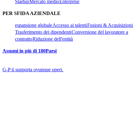
Startup​​
Mercato medio​​
Enterprise​​
PER SFIDA AZIENDALE​​
espansione globale​​
Accesso ai talenti​​
Fusioni & Acquisizioni​​
Trasferimento dei dipendenti​​
Conversione del lavoratore a
contratto​​
Riduzione dell'entità​​
Assumi in più di 180Paesi​​
G-P ti supporta ovunque operi.​​