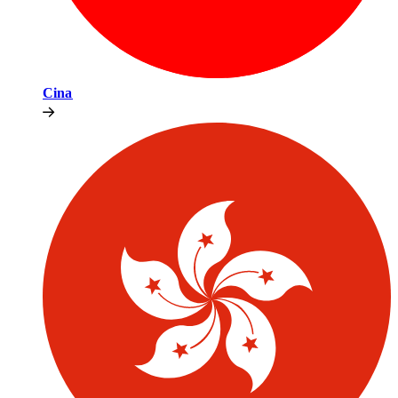
Cina​​