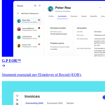
G-P EOR™​​
Strumenti essenziali per l'Employer of Record (EOR).​​