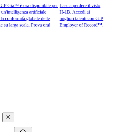
 Gia™ è ora disponibile per
Lascia perdere il visto
ntelligenza artificiale
H-1B. Accedi ai
onformità globale delle
migliori talenti con G-P
arga scala. Prova ora!​​
Employer of Record™.​​