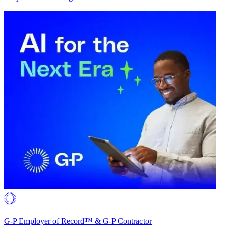
G-P Employer of Record™ & G-P Contractor​​