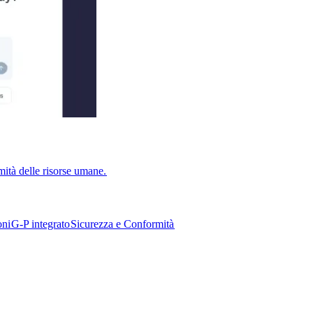
ità delle risorse umane.​​
i​​
G-P integrato​​
Sicurezza e Conformità​​