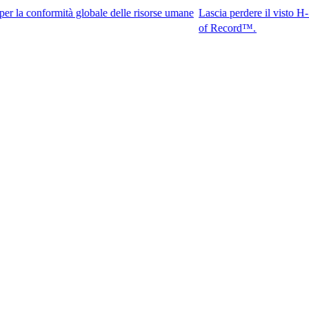
ormità globale delle risorse umane
Lascia perdere il visto H-1B. Accedi 
of Record™.​​