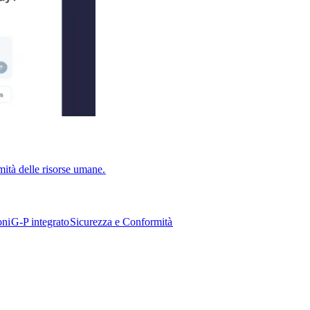
ità delle risorse umane.​​
i​​
G-P integrato​​
Sicurezza e Conformità​​